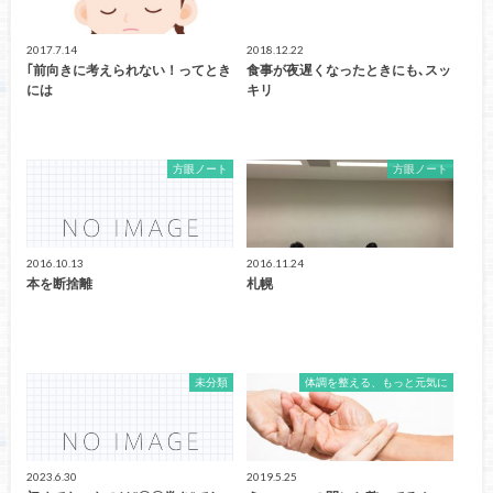
2017.7.14
2018.12.22
｢前向きに考えられない！ってとき
食事が夜遅くなったときにも､スッ
には
キリ
方眼ノート
方眼ノート
2016.10.13
2016.11.24
本を断捨離
札幌
未分類
体調を整える、もっと元気に
2023.6.30
2019.5.25