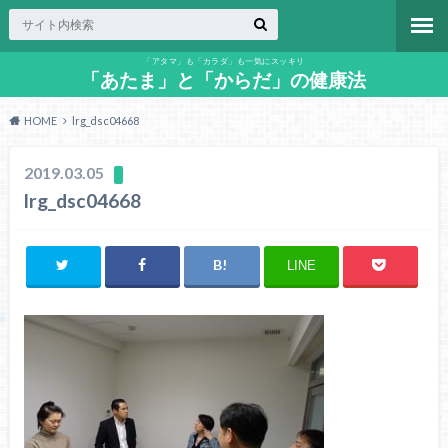
「アタマ」も「カラダ」も一気にスッキリ
「あたま」と「からだ」の健康法
HOME
lrg_dsc04668
2019.03.05
lrg_dsc04668
LINE