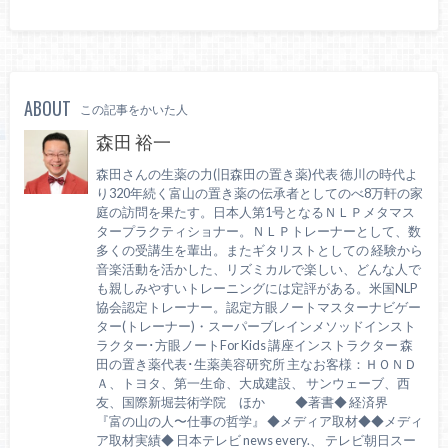
ABOUT
この記事をかいた人
森田 裕一
森田さんの生薬の力(旧森田の置き薬)代表 徳川の時代よ
り320年続く富山の置き薬の伝承者としてのべ8万軒の家
庭の訪問を果たす。日本人第1号となるＮＬＰメタマス
タープラクティショナー。ＮＬＰトレーナーとして、数
多くの受講生を輩出。またギタリストとしての 経験から
音楽活動を活かした、リズミカルで楽しい、どんな人で
も親しみやすいトレーニングには定評がある。米国NLP
協会認定トレーナー。認定方眼ノートマスターナビゲー
ター(トレーナー)・スーパーブレインメソッドインスト
ラクター･方眼ノートFor Kids 講座インストラクター 森
田の置き薬代表･生薬美容研究所 主なお客様：ＨＯＮＤ
Ａ、トヨタ、第一生命、大成建設、 サンウェーブ、西
友、国際新堀芸術学院 ほか ◆著書◆ 経済界
『富の山の人〜仕事の哲学』 ◆メディア取材◆◆メディ
ア取材実績◆ 日本テレビ news every.、 テレビ朝日スー