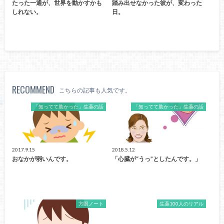
たった一通が、世界を動かすかも
踏み出せなかった彼が、変わった
しれない。
日。
RECOMMEND
こちらの記事も人気です。
「知ってて助かった」生薬の話
「知ってて助かった」生薬の話
2017.9.15
2018.5.12
おなかが弱いんです。
「心臓が“うっ”としたんです。」
方眼ノート
生薬100人のリアル