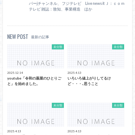
パーjチャンネル、 フジテレビ Live news it Ｊ：ｃｏｍ
テレビ 雑誌：致知、事業構造 ほか
NEW POST
最新の記事
未分類
未分類
2025.12.14
2025.4.13
youtube「令和の薬屋のひとりご
いろいろ値上がりしてるけ
と」を始めました。
ど・・・､思うこと
未分類
未分類
2025.4.13
2025.4.13