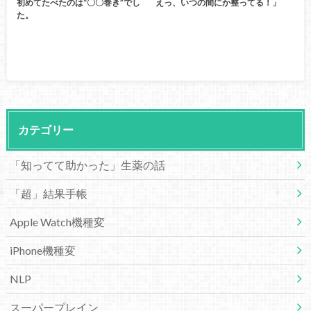
初めてたべたのは“〇〇巻き”でし
えっ、いつの間にか整ってる！」
た。
カテゴリー
「知ってて助かった」生薬の話
「超」結果手帳
Apple Watch機種変
iPhone機種変
NLP
スーパープレイン