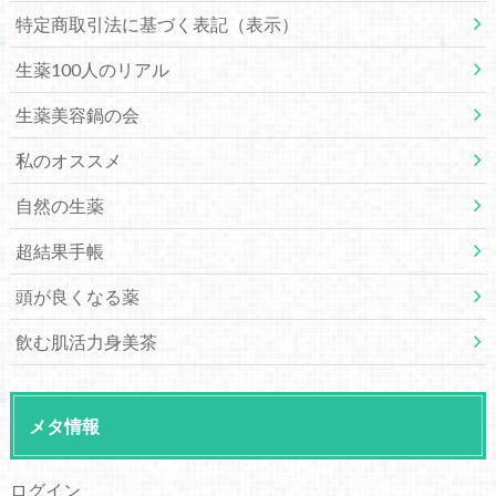
特定商取引法に基づく表記（表示）
生薬100人のリアル
生薬美容鍋の会
私のオススメ
自然の生薬
超結果手帳
頭が良くなる薬
飲む肌活力身美茶
メタ情報
ログイン