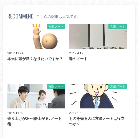
RECOMMEND
こちらの記事も人気です。
方眼ノート
方眼ノート
2017.11.24
2017.4.19
本当に頭が良くなりたいですか？
春のノート
方眼ノート
方眼ノート
2016.11.10
2017.1.4
売り上げが2〜4倍上がる､ノート
ものを売る人に方眼ノートは役立
術！
つか？