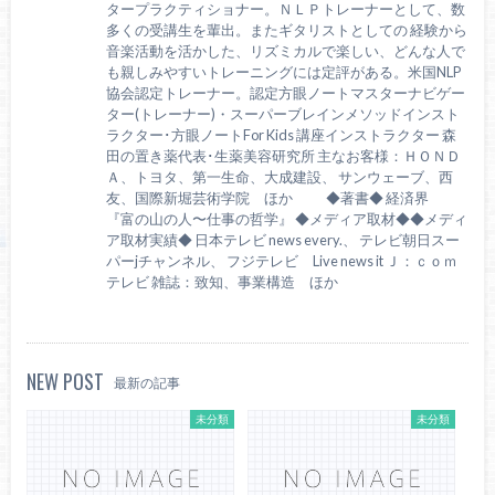
タープラクティショナー。ＮＬＰトレーナーとして、数
多くの受講生を輩出。またギタリストとしての 経験から
音楽活動を活かした、リズミカルで楽しい、どんな人で
も親しみやすいトレーニングには定評がある。米国NLP
協会認定トレーナー。認定方眼ノートマスターナビゲー
ター(トレーナー)・スーパーブレインメソッドインスト
ラクター･方眼ノートFor Kids 講座インストラクター 森
田の置き薬代表･生薬美容研究所 主なお客様：ＨＯＮＤ
Ａ、トヨタ、第一生命、大成建設、 サンウェーブ、西
友、国際新堀芸術学院 ほか ◆著書◆ 経済界
『富の山の人〜仕事の哲学』 ◆メディア取材◆◆メディ
ア取材実績◆ 日本テレビ news every.、 テレビ朝日スー
パーjチャンネル、 フジテレビ Live news it Ｊ：ｃｏｍ
テレビ 雑誌：致知、事業構造 ほか
NEW POST
最新の記事
未分類
未分類