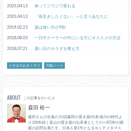
2025.04.13
体ってジワジワ変わる
2025.04.13
「長生きしたくない」っと言うあなたに
2019.02.23
薬は使い方が9割
2018.08.03
一日中クーラーの中にいる方にオススメの方法
2018.07.21
暑い日のカラダを整え方
とやまのおきくすり
方眼ノート
ABOUT
この記事をかいた人
森田 裕一
森田さんの生薬の力(旧森田の置き薬)代表 徳川の時代よ
り320年続く富山の置き薬の伝承者としてのべ8万軒の家
庭の訪問を果たす。日本人第1号となるＮＬＰメタマス