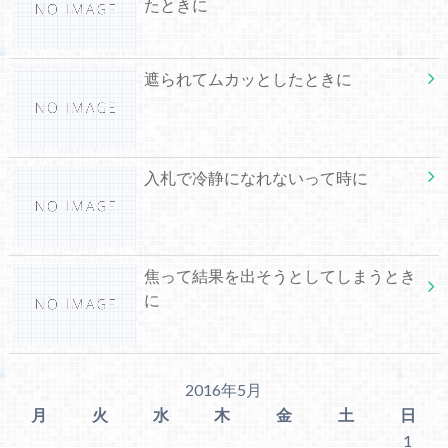
たときに
遮られてムカッとしたときに
入札で冷静になれないって時に
焦って結果を出そうとしてしまうとき
に
2016年5月
月
火
水
木
金
土
日
1