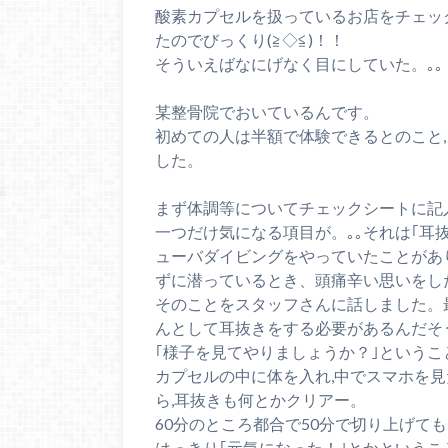
酸素カプセルを扱っているお店をチェッ
たのでびっくり(≧◇≦)！！
そういえばなにげなく目にしていた。｡｡
某整骨院でおいているんです。
初めての人は半額で体験できるとのこと
した。
まず体調等についてチェックシートに記
一つだけ気になる項目が。｡｡それは｢耳
ューバダイビングをやっていたことがあ
ずに潜っているとき、頭痛辛い思いをし
そのことをスタッフさんに話しました。
んとして耳抜きをする必要があるんだそ
｢様子を見てやりましょうか？｣というこ
カプセルの中に体を入れ,中でスマホを
ら,耳抜きも何とかクリアー。
60分のところ都合で50分で切り上げて
はっきり｢元気になった！｣とかという