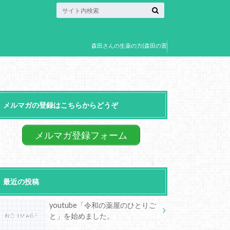
森田さんの生薬の力(森田の置
き薬)
メルマガの登録はこちらからどうぞ
メルマガ登録フォーム
最近の投稿
youtube「令和の薬屋のひとりご
と」を始めました。