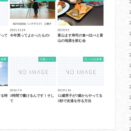
2021.11.24
2019.3.5
行って
今年買ってよかったもの!
富山ます寿司の食べ比べと富
山の地酒を飲む会
出来事
方眼ノート
日々の出来事
2016.7.4
2019.1.16
する時
3時間で書けるんです！そし
12歳男子が7歳からやってる
て
3秒で友達を作る方法