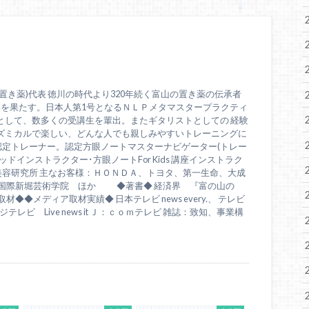
置き薬)代表 徳川の時代より320年続く富山の置き薬の伝承者
問を果たす。日本人第1号となるＮＬＰメタマスタープラクティ
として、数多くの受講生を輩出。またギタリストとしての 経験
ズミカルで楽しい、どんな人でも親しみやすいトレーニングに
認定トレーナー。認定方眼ノートマスターナビゲーター(トレー
ドインストラクター･方眼ノートFor Kids 講座インストラク
美容研究所 主なお客様：ＨＯＮＤＡ、トヨタ、第一生命、大成
、国際新堀芸術学院 ほか ◆著書◆ 経済界 『富の山の
◆◆メディア取材実績◆ 日本テレビ news every.、 テレビ
テレビ Live news it Ｊ：ｃｏｍテレビ 雑誌：致知、事業構