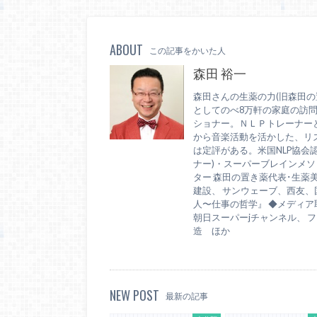
ABOUT
この記事をかいた人
森田 裕一
森田さんの生薬の力(旧森田の
としてのべ8万軒の家庭の訪
ショナー。ＮＬＰトレーナー
から音楽活動を活かした、リ
は定評がある。米国NLP協会
ナー)・スーパーブレインメソッ
ター 森田の置き薬代表･生薬
建設、 サンウェーブ、西友
人〜仕事の哲学』 ◆メディア取材
朝日スーパーjチャンネル、 フジ
造 ほか
NEW POST
最新の記事