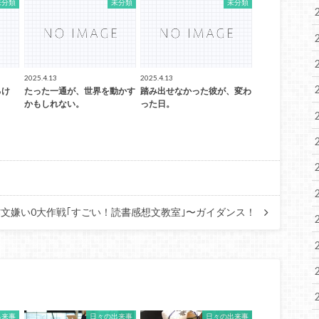
未分類
未分類
未分類
2025.4.13
2025.4.13
るけ
たった一通が、世界を動かす
踏み出せなかった彼が、変わ
かもしれない。
った日。
作文嫌い0大作戦｢すごい！読書感想文教室｣〜ガイダンス！
出来事
日々の出来事
日々の出来事