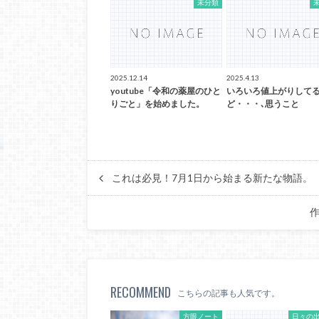
未分類
2025.12.14
2025.4.13
youtube「令和の薬屋のひと
いろいろ値上がりして
りごと」を始めました。
ど・・・､思うこと
これは必見！7月1日から始まる新たな物語。
RECOMMEND
こちらの記事も人気です。
方眼ノート
日々の