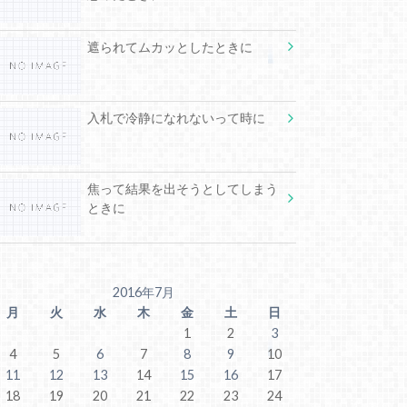
遮られてムカッとしたときに
入札で冷静になれないって時に
焦って結果を出そうとしてしまう
ときに
2016年7月
月
火
水
木
金
土
日
1
2
3
4
5
6
7
8
9
10
11
12
13
14
15
16
17
18
19
20
21
22
23
24