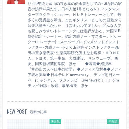
り320年続く富山の置き薬の伝承者としてのべ8万軒の家
庭の訪問を果たす。日本人第1号となるＮＬＰメタマス
タープラクティショナー。ＮＬＰトレーナーとして、数
多くの受講生を輩出。またギタリストとしての 経験から
音楽活動を活かした、リズミカルで楽しい、どんな人で
も親しみやすいトレーニングには定評がある。米国NLP
協会認定トレーナー。認定方眼ノートマスターナビゲー
ター(トレーナー)・スーパーブレインメソッドインスト
ラクター･方眼ノートFor Kids 講座インストラクター 森
田の置き薬代表･生薬美容研究所 主なお客様：ＨＯＮＤ
Ａ、トヨタ、第一生命、大成建設、 サンウェーブ、西
友、国際新堀芸術学院 ほか ◆著書◆ 経済界
『富の山の人〜仕事の哲学』 ◆メディア取材◆◆メディ
ア取材実績◆ 日本テレビ news every.、 テレビ朝日スー
パーjチャンネル、 フジテレビ Live news it Ｊ：ｃｏｍ
テレビ 雑誌：致知、事業構造 ほか
NEW POST
最新の記事
未分類
未分類