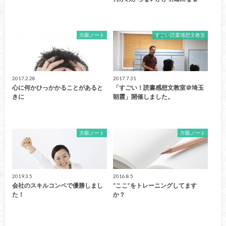
方眼ノート
すごい読書感想文教室
2017.2.28
2017.7.31
心に何かひっかかることがあると
「すごい！読書感想文教室＠埼玉
きに
朝霞」開催しました。
方眼ノート
方眼ノート
2019.3.5
2016.8.5
会社のスキルコンペで優勝しまし
“ここ”をトレーニングしてます
た！
か？