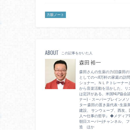
方眼ノート
ABOUT
この記事をかいた人
森田 裕一
森田さんの生薬の力(旧森田の
としてのべ8万軒の家庭の訪
ショナー。ＮＬＰトレーナー
から音楽活動を活かした、リ
は定評がある。米国NLP協会
ナー)・スーパーブレインメソッ
ター 森田の置き薬代表･生薬
建設、 サンウェーブ、西友
人〜仕事の哲学』 ◆メディア取材
朝日スーパーjチャンネル、 フジ
造 ほか