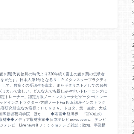
置き薬)代表 徳川の時代より320年続く富山の置き薬の伝承者
問を果たす。日本人第1号となるＮＬＰメタマスタープラクティ
として、数多くの受講生を輩出。またギタリストとしての 経験
ズミカルで楽しい、どんな人でも親しみやすいトレーニングに
認定トレーナー。認定方眼ノートマスターナビゲーター(トレー
ドインストラクター･方眼ノートFor Kids 講座インストラク
美容研究所 主なお客様：ＨＯＮＤＡ、トヨタ、第一生命、大成
、国際新堀芸術学院 ほか ◆著書◆ 経済界 『富の山の
◆◆メディア取材実績◆ 日本テレビ news every.、 テレビ
テレビ Live news it Ｊ：ｃｏｍテレビ 雑誌：致知、事業構