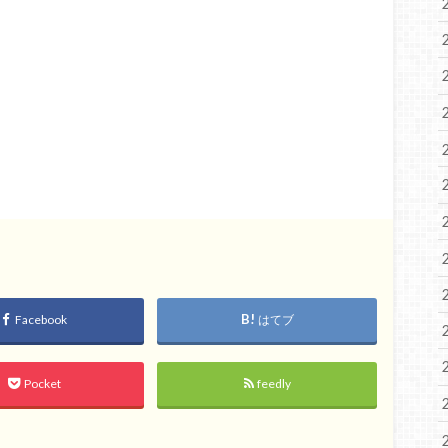
Facebook
はてブ
Pocket
feedly