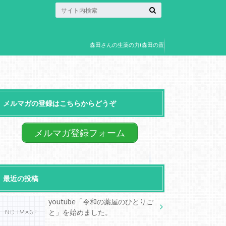
森田さんの生薬の力(森田の置
き薬)
メルマガの登録はこちらからどうぞ
メルマガ登録フォーム
最近の投稿
youtube「令和の薬屋のひとりご
と」を始めました。