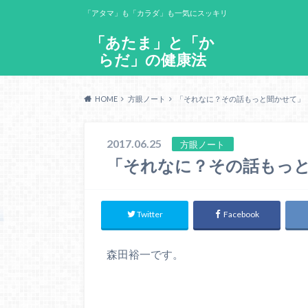
「アタマ」も「カラダ」も一気にスッキリ
「あたま」と「か
らだ」の健康法
HOME
方眼ノート
「それなに？その話もっと聞かせて」
2017.06.25
方眼ノート
「それなに？その話もっ
Twitter
Facebook
森田裕一です。