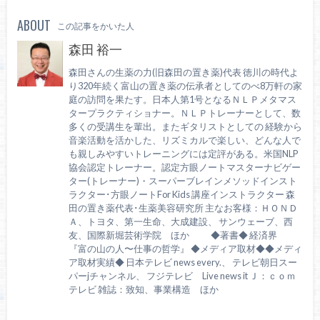
ABOUT
この記事をかいた人
森田 裕一
森田さんの生薬の力(旧森田の置き薬)代表 徳川の時代よ
り320年続く富山の置き薬の伝承者としてのべ8万軒の家
庭の訪問を果たす。日本人第1号となるＮＬＰメタマス
タープラクティショナー。ＮＬＰトレーナーとして、数
多くの受講生を輩出。またギタリストとしての 経験から
音楽活動を活かした、リズミカルで楽しい、どんな人で
も親しみやすいトレーニングには定評がある。米国NLP
協会認定トレーナー。認定方眼ノートマスターナビゲー
ター(トレーナー)・スーパーブレインメソッドインスト
ラクター･方眼ノートFor Kids 講座インストラクター 森
田の置き薬代表･生薬美容研究所 主なお客様：ＨＯＮＤ
Ａ、トヨタ、第一生命、大成建設、 サンウェーブ、西
友、国際新堀芸術学院 ほか ◆著書◆ 経済界
『富の山の人〜仕事の哲学』 ◆メディア取材◆◆メディ
ア取材実績◆ 日本テレビ news every.、 テレビ朝日スー
パーjチャンネル、 フジテレビ Live news it Ｊ：ｃｏｍ
テレビ 雑誌：致知、事業構造 ほか