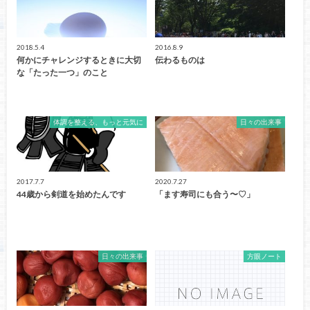
2018.5.4
2016.8.9
何かにチャレンジするときに大切
伝わるものは
な「たった一つ」のこと
体調を整える、もっと元気に
日々の出来事
2017.7.7
2020.7.27
44歳から剣道を始めたんです
「ます寿司にも合う〜♡」
日々の出来事
方眼ノート