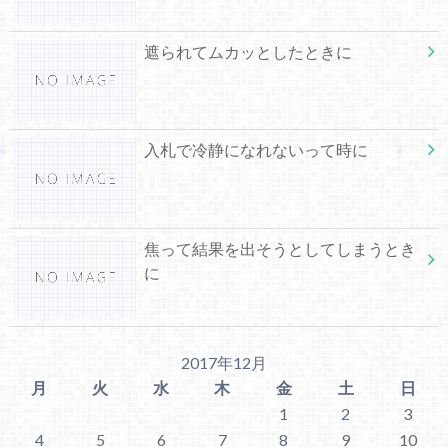
遮られてムカッとしたときに
入札で冷静になれないって時に
焦って結果を出そうとしてしまうとき
に
2017年12月
月
火
水
木
金
土
日
1
2
3
4
5
6
7
8
9
10