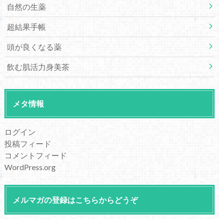
自然の生薬
超結果手帳
頭が良くなる薬
飲む肌活力身美茶
メタ情報
ログイン
投稿フィード
コメントフィード
WordPress.org
メルマガの登録はこちらからどうぞ