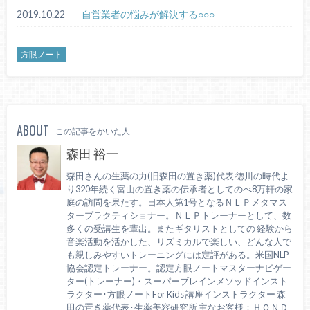
2019.10.22
自営業者の悩みが解決する○○○
方眼ノート
ABOUT
この記事をかいた人
森田 裕一
森田さんの生薬の力(旧森田の置き薬)代表 徳川の時代よ
り320年続く富山の置き薬の伝承者としてのべ8万軒の家
庭の訪問を果たす。日本人第1号となるＮＬＰメタマス
タープラクティショナー。ＮＬＰトレーナーとして、数
多くの受講生を輩出。またギタリストとしての 経験から
音楽活動を活かした、リズミカルで楽しい、どんな人で
も親しみやすいトレーニングには定評がある。米国NLP
協会認定トレーナー。認定方眼ノートマスターナビゲー
ター(トレーナー)・スーパーブレインメソッドインスト
ラクター･方眼ノートFor Kids 講座インストラクター 森
田の置き薬代表･生薬美容研究所 主なお客様：ＨＯＮＤ