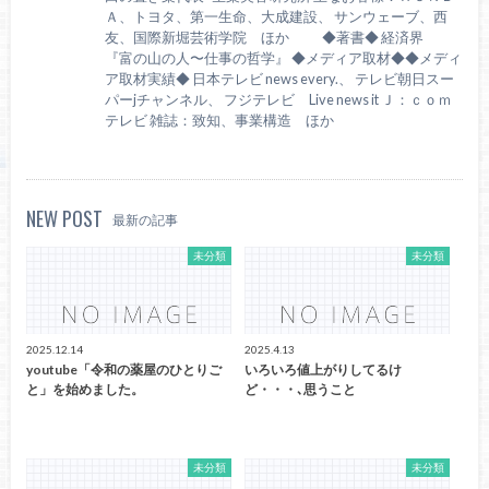
Ａ、トヨタ、第一生命、大成建設、 サンウェーブ、西
友、国際新堀芸術学院 ほか ◆著書◆ 経済界
『富の山の人〜仕事の哲学』 ◆メディア取材◆◆メディ
ア取材実績◆ 日本テレビ news every.、 テレビ朝日スー
パーjチャンネル、 フジテレビ Live news it Ｊ：ｃｏｍ
テレビ 雑誌：致知、事業構造 ほか
NEW POST
最新の記事
未分類
未分類
2025.12.14
2025.4.13
youtube「令和の薬屋のひとりご
いろいろ値上がりしてるけ
と」を始めました。
ど・・・､思うこと
未分類
未分類