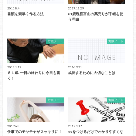
2016.8.4
2017.12.29
書類を素早く作る方法
81歳現役富山の薬売りが手帳を使
う理由
方眼ノート
方眼ノート
2018.1.17
2016.9.21
８１歳､一日の終わりに今日も書
成長するために大切なことは
く！
方眼ノート
方眼ノート
2019.6.8
2017.3.17
仕事でのモヤモヤがスッキリに！
○○をつけるだけでわかりやすくな