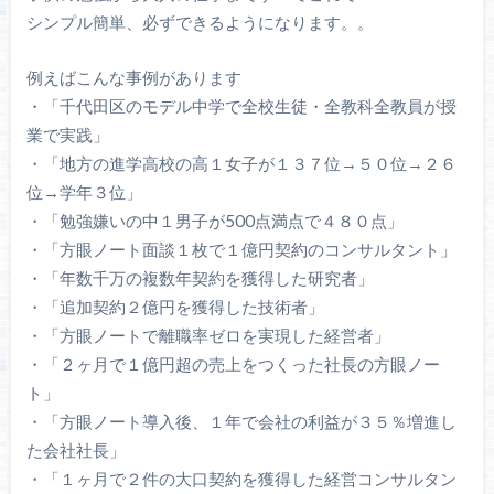
シンプル簡単、必ずできるようになります。。
例えばこんな事例があります
・「千代田区のモデル中学で全校生徒・全教科全教員が授
業で実践」
・「地方の進学高校の高１女子が１３７位→５０位→２６
位→学年３位」
・「勉強嫌いの中１男子が500点満点で４８０点」
・「方眼ノート面談１枚で１億円契約のコンサルタント」
・「年数千万の複数年契約を獲得した研究者」
・「追加契約２億円を獲得した技術者」
・「方眼ノートで離職率ゼロを実現した経営者」
・「２ヶ月で１億円超の売上をつくった社長の方眼ノー
ト」
・「方眼ノート導入後、１年で会社の利益が３５％増進し
た会社社長」
・「１ヶ月で２件の大口契約を獲得した経営コンサルタン