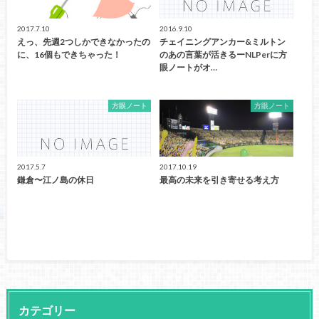
2017.7.10
2016.9.10
えっ、先週2つしかできなかったの
チェイニングアンカー&ミルトン
に、16個もできちゃった！
のあの言葉が活きるーNLPerに方
眼ノートがオ…
方眼ノート
方眼ノート
2017.5.7
2017.10.19
鎌倉〜江ノ島の休日
最高の未来を引き寄せる考え方
カテゴリー