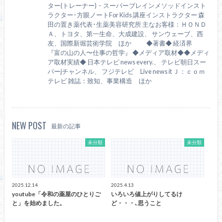
ター(トレーナー)・スーパーブレインメソッドインスト
ラクター･方眼ノートFor Kids 講座インストラクター 森
田の置き薬代表･生薬美容研究所 主なお客様：ＨＯＮＤ
Ａ、トヨタ、第一生命、大成建設、 サンウェーブ、西
友、国際新堀芸術学院 ほか ◆著書◆ 経済界
『富の山の人〜仕事の哲学』 ◆メディア取材◆◆メディ
ア取材実績◆ 日本テレビ news every.、 テレビ朝日スー
パーjチャンネル、 フジテレビ Live news it Ｊ：ｃｏｍ
テレビ 雑誌：致知、事業構造 ほか
NEW POST
最新の記事
未分類
未分類
2025.12.14
2025.4.13
youtube「令和の薬屋のひとりご
いろいろ値上がりしてるけ
と」を始めました。
ど・・・､思うこと