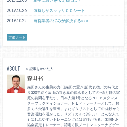
2019.12.03
相手に思いを伝えるには？
2019.10.26
気持ちがスッキリＣＣシート
2019.10.22
自営業者の悩みが解決する○○○
方眼ノート
ABOUT
この記事をかいた人
森田 裕一
森田さんの生薬の力(旧森田の置き薬)代表 徳川の時代よ
り320年続く富山の置き薬の伝承者としてのべ8万軒の家
庭の訪問を果たす。日本人第1号となるＮＬＰメタマス
タープラクティショナー。ＮＬＰトレーナーとして、数
多くの受講生を輩出。またギタリストとしての 経験から
音楽活動を活かした、リズミカルで楽しい、どんな人で
も親しみやすいトレーニングには定評がある。米国NLP
協会認定トレーナー。認定方眼ノートマスターナビゲー