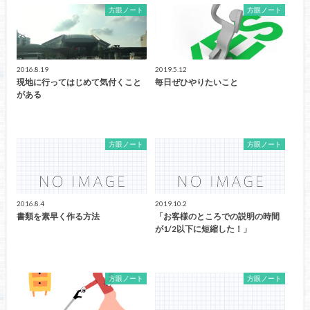
方眼ノート
方眼ノート
2016.8.19
2019.5.12
現地に行ってはじめて気付くこと
毎日ぜひやりたいこと
がある
方眼ノート
方眼ノート
2016.8.4
2019.10.2
書類を素早く作る方法
「お客様のところでの説明の時間
が1/2以下に短縮した！」
方眼ノート
方眼ノート