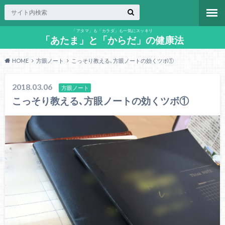
「アタマ」も「カラダ」も一気にスッキリ
「あたま」と「からだ」の健康法
HOME
方眼ノート
こっそり教える､方眼ノートの効くツボ①
2018.03.06
方眼ノート
こっそり教える､方眼ノートの効くツボ①