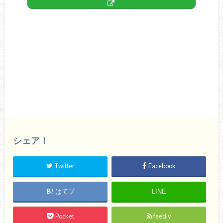
シェア！
Twitter
Facebook
はてブ
LINE
Pocket
feedly