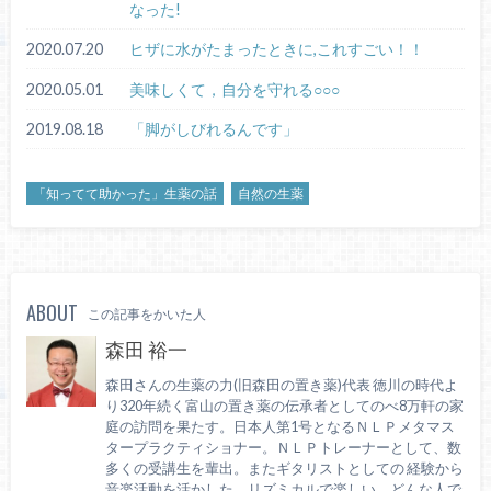
なった!
2020.07.20
ヒザに水がたまったときに,これすごい！！
2020.05.01
美味しくて，自分を守れる○○○
2019.08.18
「脚がしびれるんです」
「知ってて助かった」生薬の話
自然の生薬
ABOUT
この記事をかいた人
森田 裕一
森田さんの生薬の力(旧森田の置き薬)代表 徳川の時代よ
り320年続く富山の置き薬の伝承者としてのべ8万軒の家
庭の訪問を果たす。日本人第1号となるＮＬＰメタマス
タープラクティショナー。ＮＬＰトレーナーとして、数
多くの受講生を輩出。またギタリストとしての 経験から
音楽活動を活かした、リズミカルで楽しい、どんな人で