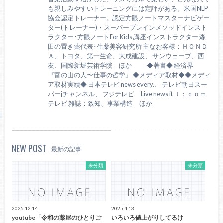
も親しみやすいトレーニングには定評がある。米国NLP
協会認定トレーナー。認定方眼ノートマスターナビゲー
ター(トレーナー)・スーパーブレインメソッドインスト
ラクター･方眼ノートFor Kids 講座インストラクター 森
田の置き薬代表･生薬美容研究所 主なお客様：ＨＯＮＤ
Ａ、トヨタ、第一生命、大成建設、 サンウェーブ、西
友、国際新堀芸術学院 ほか ◆著書◆ 経済界
『富の山の人〜仕事の哲学』 ◆メディア取材◆◆メディ
ア取材実績◆ 日本テレビ news every.、 テレビ朝日スー
パーjチャンネル、 フジテレビ Live news it Ｊ：ｃｏｍ
テレビ 雑誌：致知、事業構造 ほか
NEW POST
最新の記事
未分類
未分類
2025.12.14
2025.4.13
youtube「令和の薬屋のひとりご
いろいろ値上がりしてるけ