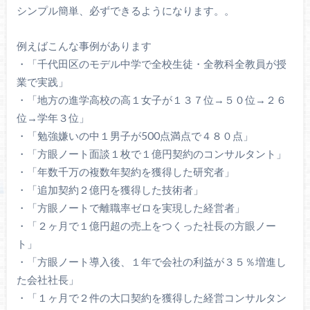
シンプル簡単、必ずできるようになります。。
例えばこんな事例があります
・「千代田区のモデル中学で全校生徒・全教科全教員が授
業で実践」
・「地方の進学高校の高１女子が１３７位→５０位→２６
位→学年３位」
・「勉強嫌いの中１男子が500点満点で４８０点」
・「方眼ノート面談１枚で１億円契約のコンサルタント」
・「年数千万の複数年契約を獲得した研究者」
・「追加契約２億円を獲得した技術者」
・「方眼ノートで離職率ゼロを実現した経営者」
・「２ヶ月で１億円超の売上をつくった社長の方眼ノー
ト」
・「方眼ノート導入後、１年で会社の利益が３５％増進し
た会社社長」
・「１ヶ月で２件の大口契約を獲得した経営コンサルタン