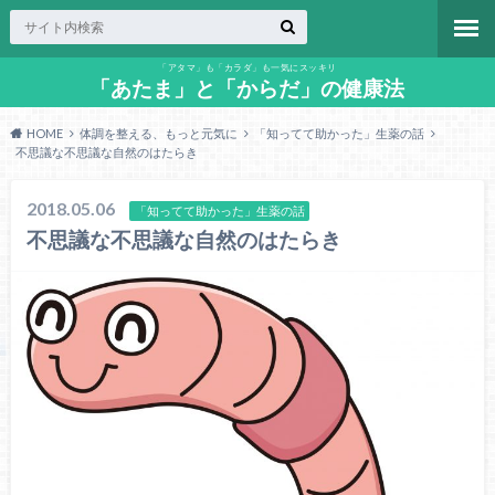
「アタマ」も「カラダ」も一気にスッキリ
「あたま」と「からだ」の健康法
HOME
体調を整える、もっと元気に
「知ってて助かった」生薬の話
不思議な不思議な自然のはたらき
2018.05.06
「知ってて助かった」生薬の話
不思議な不思議な自然のはたらき