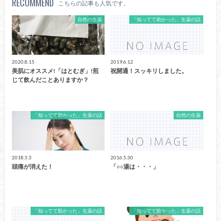
RECOMMEND
こちらの記事も人気です。
自然の生薬
「知ってて助かった」生薬の話
2020.8.15
2019.6.12
美肌にオススメ!「はとむぎ」!煎
祝開通！スッキリしました。
じて飲んだことありますか？
「知ってて助かった」生薬の話
自然の生薬
2018.5.3
2016.5.30
頭痛が消えた！
「○○湯は・・・」
「知ってて助かった」生薬の話
「知ってて助かった」生薬の話