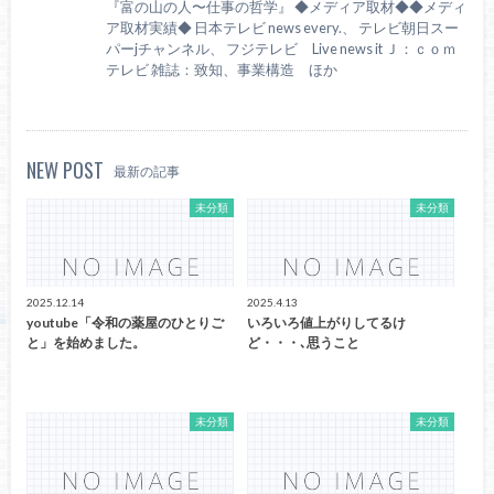
『富の山の人〜仕事の哲学』 ◆メディア取材◆◆メディ
ア取材実績◆ 日本テレビ news every.、 テレビ朝日スー
パーjチャンネル、 フジテレビ Live news it Ｊ：ｃｏｍ
テレビ 雑誌：致知、事業構造 ほか
NEW POST
最新の記事
未分類
未分類
2025.12.14
2025.4.13
youtube「令和の薬屋のひとりご
いろいろ値上がりしてるけ
と」を始めました。
ど・・・､思うこと
未分類
未分類