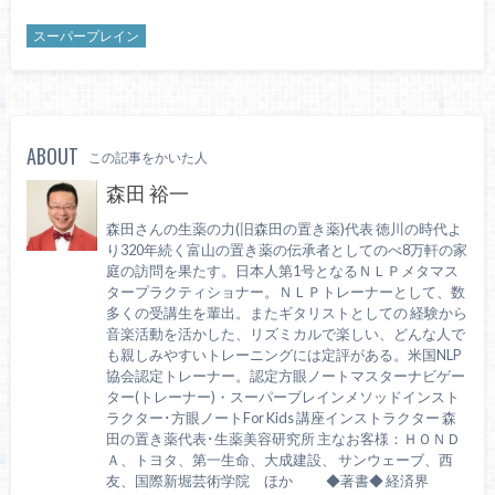
スーパープレイン
ABOUT
この記事をかいた人
森田 裕一
森田さんの生薬の力(旧森田の置き薬)代表 徳川の時代よ
り320年続く富山の置き薬の伝承者としてのべ8万軒の家
庭の訪問を果たす。日本人第1号となるＮＬＰメタマス
タープラクティショナー。ＮＬＰトレーナーとして、数
多くの受講生を輩出。またギタリストとしての 経験から
音楽活動を活かした、リズミカルで楽しい、どんな人で
も親しみやすいトレーニングには定評がある。米国NLP
協会認定トレーナー。認定方眼ノートマスターナビゲー
ター(トレーナー)・スーパーブレインメソッドインスト
ラクター･方眼ノートFor Kids 講座インストラクター 森
田の置き薬代表･生薬美容研究所 主なお客様：ＨＯＮＤ
Ａ、トヨタ、第一生命、大成建設、 サンウェーブ、西
友、国際新堀芸術学院 ほか ◆著書◆ 経済界