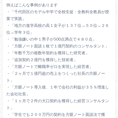
例えばこんな事例があります
・「千代田区のモデル中学で全校生徒・全教科全教員が授
業で実践」
・「地方の進学高校の高１女子が１３７位→５０位→２６
位→学年３位」
・「勉強嫌いの中１男子が500点満点で４８０点」
・「方眼ノート面談１枚で１億円契約のコンサルタント」
・「年数千万の複数年契約を獲得した研究者」
・「追加契約２億円を獲得した技術者」
・「方眼ノートで離職率ゼロを実現した経営者」
・「２ヶ月で１億円超の売上をつくった社長の方眼ノー
ト」
・「方眼ノート導入後、１年で会社の利益が３５％増進し
た会社社長」
・「１ヶ月で２件の大口契約を獲得した経営コンサルタン
ト」
・「学生でも２００万円の契約を方眼ノート面談法で獲