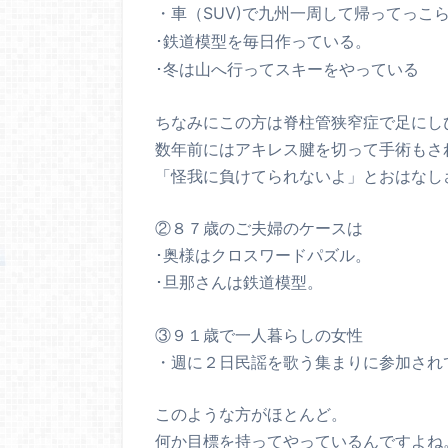
・車（SUV)で九州一周して帰ってっこ
･鉄道模型を毎日作っている。
･冬は山へ行ってスキーをやっている
ちなみにこの方は脊柱管狭窄症で足にし
数年前にはアキレス腱を切って手術もさ
「怪我に負けてられないよ」とおはなし
②８７歳のご夫婦のケースは
･奥様はクロスワードパズル。
･旦那さんは鉄道模型。
③９１歳で一人暮らしの女性
・週に２日民謡を歌う集まりに参加され
このような方がほとんど。
何か目標を持ってやっているんですよね