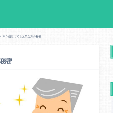
８０歳越えても元気な方の秘密
秘密