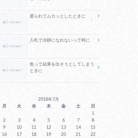
遮られてムカッとしたときに
入札で冷静になれないって時に
焦って結果を出そうとしてしまう
ときに
2018年7月
月
火
水
木
金
土
日
1
2
3
4
5
6
7
8
9
10
11
12
13
14
15
16
17
18
19
20
21
22