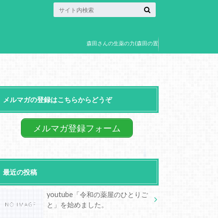
森田さんの生薬の力(森田の置
き薬)
メルマガの登録はこちらからどうぞ
メルマガ登録フォーム
最近の投稿
youtube「令和の薬屋のひとりご
と」を始めました。