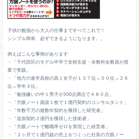
子供の勉強から大人の仕事まですべてこれで！
シンプル簡単、必ずできるようになります。。
例えばこんな事例があります
・「千代田区のモデル中学で全校生徒・全教科全教員が授
業で実践」
・「地方の進学高校の高１女子が１３７位→５０位→２６
位→学年３位」
・「勉強嫌いの中１男子が500点満点で４８０点」
・「方眼ノート面談１枚で１億円契約のコンサルタント」
・「年数千万の複数年契約を獲得した研究者」
・「追加契約２億円を獲得した技術者」
・「方眼ノートで離職率ゼロを実現した経営者」
・「２ヶ月で１億円超の売上をつくった社長の方眼ノー