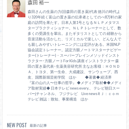
森田 裕一
森田さんの生薬の力(旧森田の置き薬)代表 徳川の時代よ
り320年続く富山の置き薬の伝承者としてのべ8万軒の家
庭の訪問を果たす。日本人第1号となるＮＬＰメタマス
タープラクティショナー。ＮＬＰトレーナーとして、数
多くの受講生を輩出。またギタリストとしての 経験から
音楽活動を活かした、リズミカルで楽しい、どんな人で
も親しみやすいトレーニングには定評がある。米国NLP
協会認定トレーナー。認定方眼ノートマスターナビゲー
ター(トレーナー)・スーパーブレインメソッドインスト
ラクター･方眼ノートFor Kids 講座インストラクター 森
田の置き薬代表･生薬美容研究所 主なお客様：ＨＯＮＤ
Ａ、トヨタ、第一生命、大成建設、 サンウェーブ、西
友、国際新堀芸術学院 ほか ◆著書◆ 経済界
『富の山の人〜仕事の哲学』 ◆メディア取材◆◆メディ
ア取材実績◆ 日本テレビ news every.、 テレビ朝日スー
パーjチャンネル、 フジテレビ Live news it Ｊ：ｃｏｍ
テレビ 雑誌：致知、事業構造 ほか
NEW POST
最新の記事