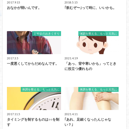
2017.9.15
2018.5.15
おなかが弱いんです。
｢飲むぞ〜｣って時に、いいかも。
とやまのおきくすり
体調を整える、もっと元気に
2017.3.5
2021.4.19
一度悪くしてからだめなんです。
「あっ、背中寒いかも」ってとき
に役立つ優れもの
体調を整える、もっと元気に
体調を整える、もっと元気に
2017.11.5
2021.4.11
タイミングを制するものは○○を制
｢あれ、足細くなったんじゃな
す
い？｣