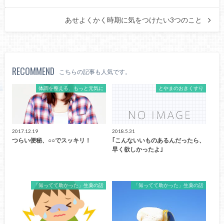
あせよくかく時期に気をつけたい3つのこと
RECOMMEND
こちらの記事も人気です。
体調を整える、もっと元気に
とやまのおきくすり
2017.12.19
2018.5.31
つらい便秘、○○でスッキリ！
｢こんないいものあるんだったら、
早く欲しかったよ｣
「知ってて助かった」生薬の話
「知ってて助かった」生薬の話