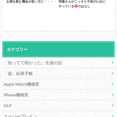
お酒を飲む機会が多い方に・・・
売薬さんがこっそり子供のために
やっている
のはなし
カテゴリー
「知ってて助かった」生薬の話
「超」結果手帳
Apple Watch機種変
iPhone機種変
NLP
スーパープレイン