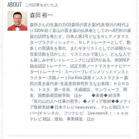
ABOUT
この記事をかいた人
森田 裕一
森田さんの生薬の力(旧森田の置き薬)代表 徳川の時代よ
り320年続く富山の置き薬の伝承者としてのべ8万軒の家
庭の訪問を果たす。日本人第1号となるＮＬＰメタマス
タープラクティショナー。ＮＬＰトレーナーとして、数
多くの受講生を輩出。またギタリストとしての 経験から
音楽活動を活かした、リズミカルで楽しい、どんな人で
も親しみやすいトレーニングには定評がある。米国NLP
協会認定トレーナー。認定方眼ノートマスターナビゲー
ター(トレーナー)・スーパーブレインメソッドインスト
ラクター･方眼ノートFor Kids 講座インストラクター 森
田の置き薬代表･生薬美容研究所 主なお客様：ＨＯＮＤ
Ａ、トヨタ、第一生命、大成建設、 サンウェーブ、西
友、国際新堀芸術学院 ほか ◆著書◆ 経済界
『富の山の人〜仕事の哲学』 ◆メディア取材◆◆メディ
ア取材実績◆ 日本テレビ news every.、 テレビ朝日スー
パーjチャンネル、 フジテレビ Live news it Ｊ：ｃｏｍ
テレビ 雑誌：致知、事業構造 ほか