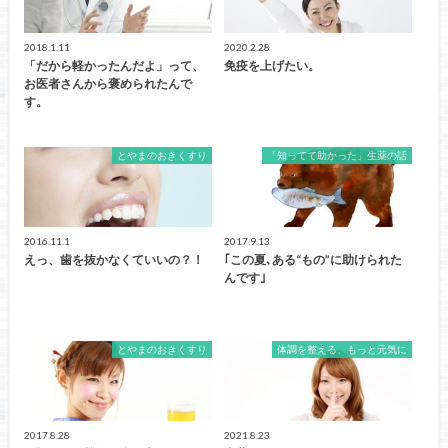
2018.1.11
2020.2.28
「だから軽かったんだよ」って、
免疫を上げたい。
お医者さんから褒められたんで
す。
とやまのおきくすり
「知ってて助かった」生薬の話
2016.11.1
2017.9.13
えっ、歯を抜かなくていいの？！
｢この夏､ある“もの”に助けられた
んです｣
とやまのおきくすり
体調を整える、もっと元気に
2017.8.28
2021.8.23