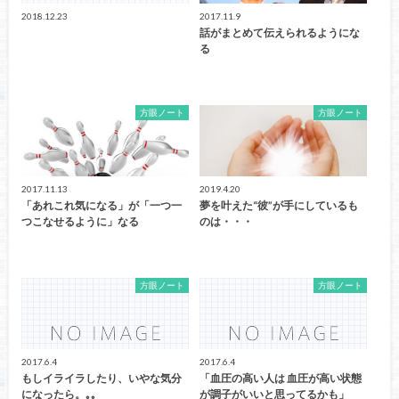
2018.12.23
2017.11.9
話がまとめて伝えられるようにな
る
方眼ノート
方眼ノート
2017.11.13
2019.4.20
「あれこれ気になる」が「一つ一
夢を叶えた“彼”が手にしているも
つこなせるように」なる
のは・・・
方眼ノート
方眼ノート
2017.6.4
2017.6.4
もしイライラしたり、いやな気分
「血圧の高い人は 血圧が高い状態
になったら。｡｡
が調子がいいと思ってるかも」