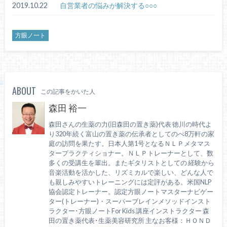
2019.10.22
自営業者の悩みが解決する○○○
方眼ノート
ABOUT
この記事をかいた人
森田 裕一
森田さんの生薬の力(旧森田の置き薬)代表 徳川の時代よ
り320年続く富山の置き薬の伝承者としてのべ8万軒の家
庭の訪問を果たす。日本人第1号となるＮＬＰメタマス
タープラクティショナー。ＮＬＰトレーナーとして、数
多くの受講生を輩出。またギタリストとしての 経験から
音楽活動を活かした、リズミカルで楽しい、どんな人で
も親しみやすいトレーニングには定評がある。米国NLP
協会認定トレーナー。認定方眼ノートマスターナビゲー
ター(トレーナー)・スーパーブレインメソッドインスト
ラクター･方眼ノートFor Kids 講座インストラクター 森
田の置き薬代表･生薬美容研究所 主なお客様：ＨＯＮＤ