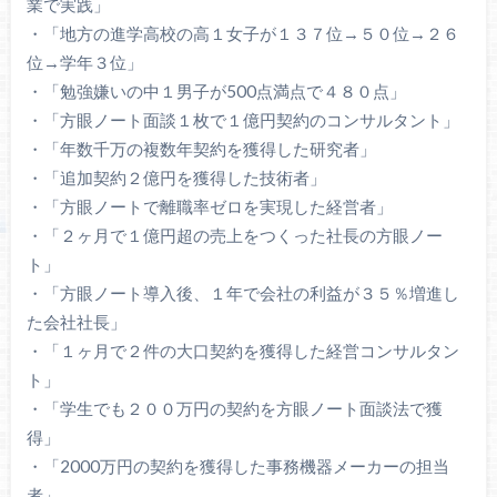
業で実践」
・「地方の進学高校の高１女子が１３７位→５０位→２６
位→学年３位」
・「勉強嫌いの中１男子が500点満点で４８０点」
・「方眼ノート面談１枚で１億円契約のコンサルタント」
・「年数千万の複数年契約を獲得した研究者」
・「追加契約２億円を獲得した技術者」
・「方眼ノートで離職率ゼロを実現した経営者」
・「２ヶ月で１億円超の売上をつくった社長の方眼ノー
ト」
・「方眼ノート導入後、１年で会社の利益が３５％増進し
た会社社長」
・「１ヶ月で２件の大口契約を獲得した経営コンサルタン
ト」
・「学生でも２００万円の契約を方眼ノート面談法で獲
得」
・「2000万円の契約を獲得した事務機器メーカーの担当
者」