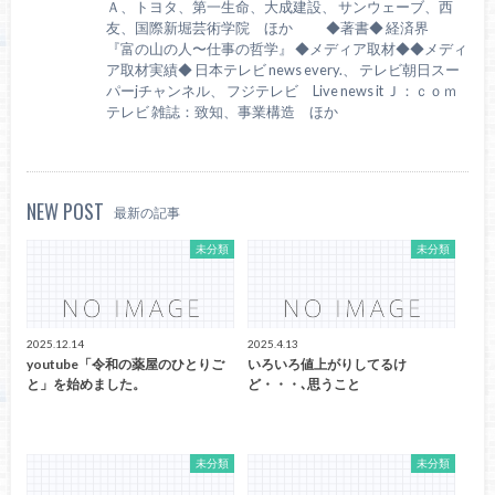
Ａ、トヨタ、第一生命、大成建設、 サンウェーブ、西
友、国際新堀芸術学院 ほか ◆著書◆ 経済界
『富の山の人〜仕事の哲学』 ◆メディア取材◆◆メディ
ア取材実績◆ 日本テレビ news every.、 テレビ朝日スー
パーjチャンネル、 フジテレビ Live news it Ｊ：ｃｏｍ
テレビ 雑誌：致知、事業構造 ほか
NEW POST
最新の記事
未分類
未分類
2025.12.14
2025.4.13
youtube「令和の薬屋のひとりご
いろいろ値上がりしてるけ
と」を始めました。
ど・・・､思うこと
未分類
未分類