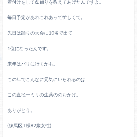
着付けをして盆踊りを教えてあげたんですよ。
毎日予定があれこれあって忙しくて。
先日は踊りの大会に
10
名で出て
1
位になったんです。
来年はパリに行くかも。
この年でこんなに元気にいられるのは
この直径一ミリの生薬ののおかげ。
ありがとう。
(練馬区
T
様
82
歳女性)