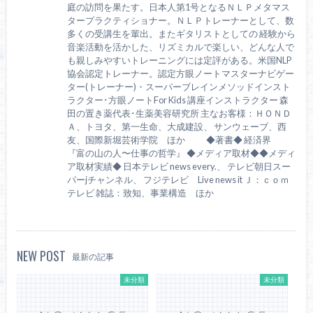
庭の訪問を果たす。日本人第1号となるＮＬＰメタマス
タープラクティショナー。ＮＬＰトレーナーとして、数
多くの受講生を輩出。またギタリストとしての 経験から
音楽活動を活かした、リズミカルで楽しい、どんな人で
も親しみやすいトレーニングには定評がある。米国NLP
協会認定トレーナー。認定方眼ノートマスターナビゲー
ター(トレーナー)・スーパーブレインメソッドインスト
ラクター･方眼ノートFor Kids 講座インストラクター 森
田の置き薬代表･生薬美容研究所 主なお客様：ＨＯＮＤ
Ａ、トヨタ、第一生命、大成建設、 サンウェーブ、西
友、国際新堀芸術学院 ほか ◆著書◆ 経済界
『富の山の人〜仕事の哲学』 ◆メディア取材◆◆メディ
ア取材実績◆ 日本テレビ news every.、 テレビ朝日スー
パーjチャンネル、 フジテレビ Live news it Ｊ：ｃｏｍ
テレビ 雑誌：致知、事業構造 ほか
NEW POST
最新の記事
未分類
未分類