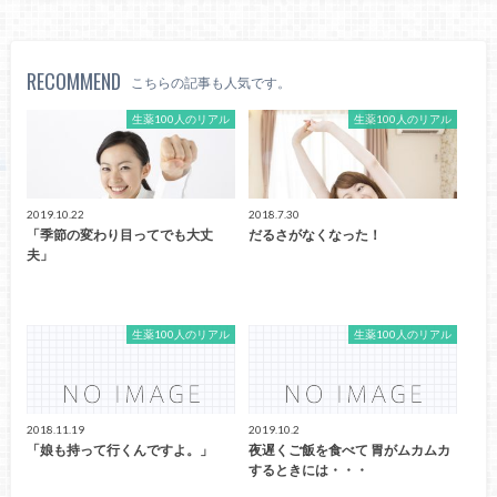
RECOMMEND
こちらの記事も人気です。
生薬100人のリアル
生薬100人のリアル
2019.10.22
2018.7.30
「季節の変わり目ってでも大丈
だるさがなくなった！
夫」
生薬100人のリアル
生薬100人のリアル
2018.11.19
2019.10.2
「娘も持って行くんですよ。」
夜遅くご飯を食べて 胃がムカムカ
するときには・・・