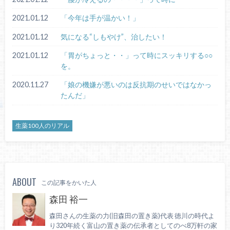
2021.01.12
「今年は手が温かい！」
2021.01.12
気になる“しもやけ”、治したい！
2021.01.12
「胃がちょっと・・」って時にスッキリする○○
を。
2020.11.27
「娘の機嫌が悪いのは反抗期のせいではなかっ
たんだ」
生薬100人のリアル
ABOUT
この記事をかいた人
森田 裕一
森田さんの生薬の力(旧森田の置き薬)代表 徳川の時代よ
り320年続く富山の置き薬の伝承者としてのべ8万軒の家