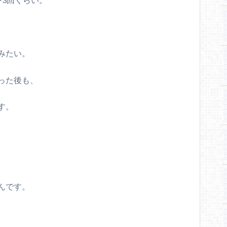
みたい。
った後も、
す。
んです。