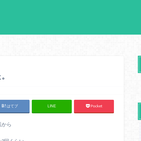
た。
はてブ
Pocket
LINE
話から
〜3回くらい。