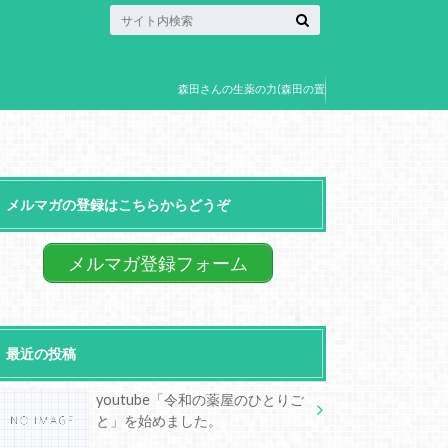
森田さんの生薬の力(森田の置
き薬)
メルマガの登録はこちらからどうぞ
メルマガ登録フォーム
最近の投稿
youtube「令和の薬屋のひとりご
と」を始めました。