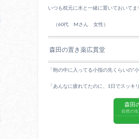
いつも枕元に水と一緒に置いておいてま
（
60
代
M
さん 女性）
森田の置き薬広貫堂
「鞄の中に入ってる小指の先くらいの“小
「あんなに疲れてたのに、1日でスッキリ
森田
自然の生