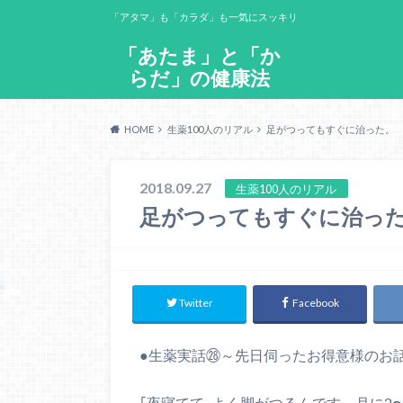
「アタマ」も「カラダ」も一気にスッキリ
「あたま」と「か
らだ」の健康法
HOME
生薬100人のリアル
足がつってもすぐに治った。
2018.09.27
生薬100人のリアル
足がつってもすぐに治っ
Twitter
Facebook
●
生薬実話㉘～先日伺ったお得意様のお
｢夜寝てて､よく脚がつるんです。月に2