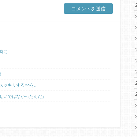
時に
！
スッキリする○○を。
せいではなかったんだ」