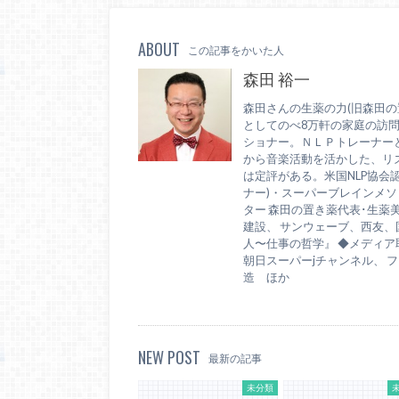
ABOUT
この記事をかいた人
森田 裕一
森田さんの生薬の力(旧森田の
としてのべ8万軒の家庭の訪
ショナー。ＮＬＰトレーナー
から音楽活動を活かした、リ
は定評がある。米国NLP協会
ナー)・スーパーブレインメソッ
ター 森田の置き薬代表･生薬
建設、 サンウェーブ、西友
人〜仕事の哲学』 ◆メディア取材
朝日スーパーjチャンネル、 フジ
造 ほか
NEW POST
最新の記事
未分類