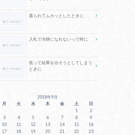
遮られてムカッとしたときに
入札で冷静になれないって時に
焦って結果を出そうとしてしまう
ときに
2018年9月
月
火
水
木
金
土
日
1
2
3
4
5
6
7
8
9
10
11
12
13
14
15
16
17
18
19
20
21
22
23