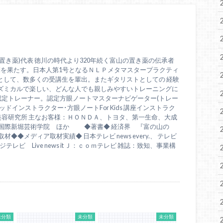
置き薬)代表 徳川の時代より320年続く富山の置き薬の伝承者
問を果たす。日本人第1号となるＮＬＰメタマスタープラクティ
として、数多くの受講生を輩出。またギタリストとしての 経験
ズミカルで楽しい、どんな人でも親しみやすいトレーニングに
認定トレーナー。認定方眼ノートマスターナビゲーター(トレー
ドインストラクター･方眼ノートFor Kids 講座インストラク
美容研究所 主なお客様：ＨＯＮＤＡ、トヨタ、第一生命、大成
、国際新堀芸術学院 ほか ◆著書◆ 経済界 『富の山の
◆◆メディア取材実績◆ 日本テレビ news every.、 テレビ
テレビ Live news it Ｊ：ｃｏｍテレビ 雑誌：致知、事業構
未分類
未分類
未分類