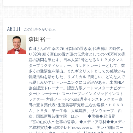
ABOUT
この記事をかいた人
森田 裕一
森田さんの生薬の力(旧森田の置き薬)代表 徳川の時代よ
り320年続く富山の置き薬の伝承者としてのべ8万軒の家
庭の訪問を果たす。日本人第1号となるＮＬＰメタマス
タープラクティショナー。ＮＬＰトレーナーとして、数
多くの受講生を輩出。またギタリストとしての 経験から
音楽活動を活かした、リズミカルで楽しい、どんな人で
も親しみやすいトレーニングには定評がある。米国NLP
協会認定トレーナー。認定方眼ノートマスターナビゲー
ター(トレーナー)・スーパーブレインメソッドインスト
ラクター･方眼ノートFor Kids 講座インストラクター 森
田の置き薬代表･生薬美容研究所 主なお客様：ＨＯＮＤ
Ａ、トヨタ、第一生命、大成建設、 サンウェーブ、西
友、国際新堀芸術学院 ほか ◆著書◆ 経済界
『富の山の人〜仕事の哲学』 ◆メディア取材◆◆メディ
ア取材実績◆ 日本テレビ news every.、 テレビ朝日スー
パーjチャンネル、 フジテレビ Live news it Ｊ：ｃｏｍ