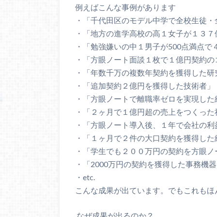
例えばこんな事例があります
・「千代田区のモデル中学で全校生徒・
・「地方の進学高校の高１女子が１３７
・「勉強嫌いの中１男子が500点満点で
・「方眼ノート面談１枚で１億円契約の
・「年数千万の複数年契約を獲得した研
・「追加契約２億円を獲得した技術者」
・「方眼ノートで離職率ゼロを実現した
・「２ヶ月で１億円超の売上をつくった
・「方眼ノート導入後、１年で会社の利
・「１ヶ月で２件の大口契約を獲得した
・「学生でも２００万円の契約を方眼ノ
・「2000万円の契約を獲得した事務機
・etc.
こんな成果が出ています。でもこれもほ
なぜ成果が出るのか？