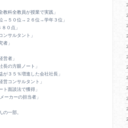
全教科全教員が授業で実践」
位→５０位→２６位→学年３位」
４８０点」
コンサルタント」
究者」
経営者」
社長の方眼ノート」
益が３５％増進した会社社長」
経営コンサルタント」
ート面談法で獲得」
器メーカーの担当者」
んの一部。