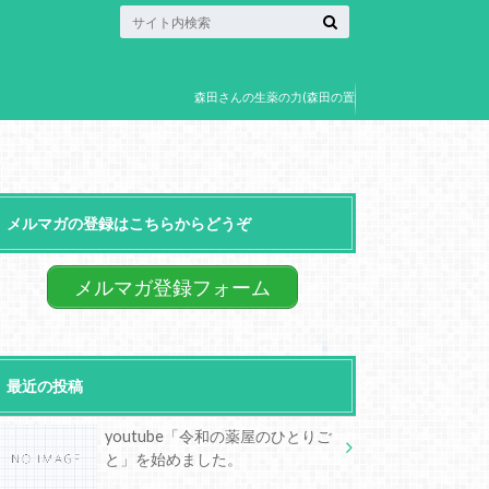
森田さんの生薬の力(森田の置
き薬)
メルマガの登録はこちらからどうぞ
メルマガ登録フォーム
最近の投稿
youtube「令和の薬屋のひとりご
と」を始めました。