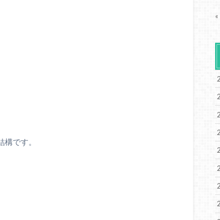
«
。
結構です。