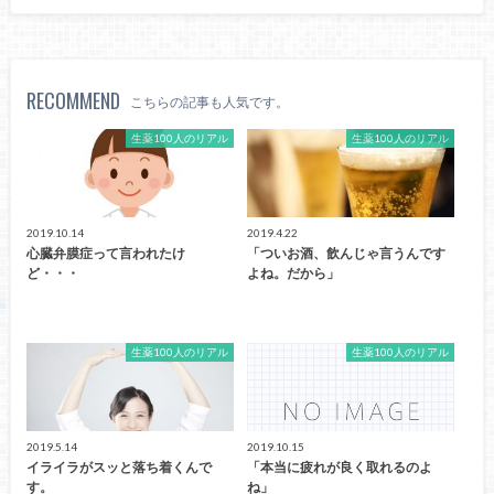
RECOMMEND
こちらの記事も人気です。
生薬100人のリアル
生薬100人のリアル
2019.10.14
2019.4.22
心臓弁膜症って言われたけ
「ついお酒、飲んじゃ言うんです
ど・・・
よね。だから」
生薬100人のリアル
生薬100人のリアル
2019.5.14
2019.10.15
イライラがスッと落ち着くんで
「本当に疲れが良く取れるのよ
す。
ね」