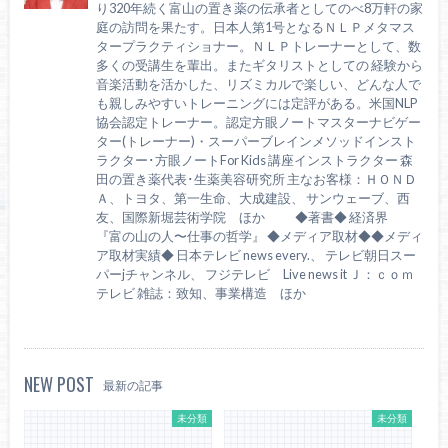
り320年続く富山の置き薬の伝承者としてのべ8万軒の家
庭の訪問を果たす。日本人第1号となるＮＬＰメタマス
タープラクティショナー。ＮＬＰトレーナーとして、数
多くの受講生を輩出。またギタリストとしての 経験から
音楽活動を活かした、リズミカルで楽しい、どんな人で
も親しみやすいトレーニングには定評がある。米国NLP
協会認定トレーナー。認定方眼ノートマスターナビゲー
ター(トレーナー)・スーパーブレインメソッドインスト
ラクター･方眼ノートFor Kids 講座インストラクター 森
田の置き薬代表･生薬美容研究所 主なお客様：ＨＯＮＤ
Ａ、トヨタ、第一生命、大成建設、 サンウェーブ、西
友、国際新堀芸術学院 ほか ◆著書◆ 経済界
『富の山の人〜仕事の哲学』 ◆メディア取材◆◆メディ
ア取材実績◆ 日本テレビ news every.、 テレビ朝日スー
パーjチャンネル、 フジテレビ Live news it Ｊ：ｃｏｍ
テレビ 雑誌：致知、事業構造 ほか
NEW POST
最新の記事
未分類
未分類