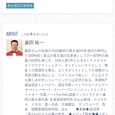
飲む肌活力身美茶
ABOUT
この記事をかいた人
森田 裕一
森田さんの生薬の力(旧森田の置き薬)代表 徳川の時代よ
り320年続く富山の置き薬の伝承者としてのべ8万軒の家
庭の訪問を果たす。日本人第1号となるＮＬＰメタマス
タープラクティショナー。ＮＬＰトレーナーとして、数
多くの受講生を輩出。またギタリストとしての 経験から
音楽活動を活かした、リズミカルで楽しい、どんな人で
も親しみやすいトレーニングには定評がある。米国NLP
協会認定トレーナー。認定方眼ノートマスターナビゲー
ター(トレーナー)・スーパーブレインメソッドインスト
ラクター･方眼ノートFor Kids 講座インストラクター 森
田の置き薬代表･生薬美容研究所 主なお客様：ＨＯＮＤ
Ａ、トヨタ、第一生命、大成建設、 サンウェーブ、西
友、国際新堀芸術学院 ほか ◆著書◆ 経済界
『富の山の人〜仕事の哲学』 ◆メディア取材◆◆メディ