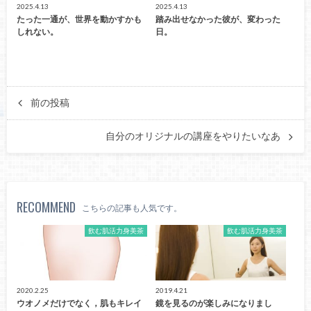
2025.4.13
2025.4.13
たった一通が、世界を動かすかも
踏み出せなかった彼が、変わった
しれない。
日。
前の投稿
自分のオリジナルの講座をやりたいなあ
RECOMMEND
こちらの記事も人気です。
飲む肌活力身美茶
飲む肌活力身美茶
2020.2.25
2019.4.21
ウオノメだけでなく，肌もキレイ
鏡を見るのが楽しみになりまし