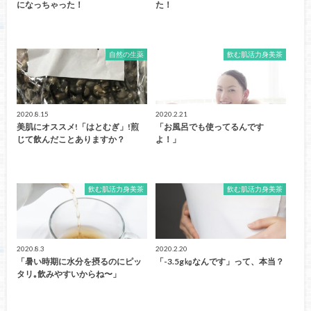
になっちゃった！
た！
自然の生薬
飲む肌活力身美茶
2020.8.15
2020.2.21
美肌にオススメ!「はとむぎ」!煎
「お風呂でも使ってるんです
じて飲んだことありますか？
よ！」
飲む肌活力身美茶
飲む肌活力身美茶
2020.8.3
2020.2.20
「暑い時期に水分を摂るのにピッ
「-3.5g㎏なんです」って、本当？
タリ｡飲みやすいからね〜」