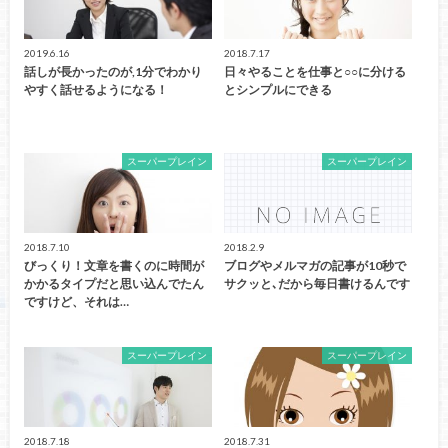
2019.6.16
2018.7.17
話しが長かったのが,1分でわかり
日々やることを仕事と○○に分ける
やすく話せるようになる！
とシンプルにできる
スーパープレイン
スーパープレイン
2018.7.10
2018.2.9
びっくり！文章を書くのに時間が
ブログやメルマガの記事が10秒で
かかるタイプだと思い込んでたん
サクッと､だから毎日書けるんです
ですけど、それは…
スーパープレイン
スーパープレイン
2018.7.18
2018.7.31