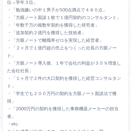
位→学年３位」
・「勉強嫌いの中１男子が500点満点で４８０点」
・「方眼ノート面談１枚で１億円契約のコンサルタント」
・「年数千万の複数年契約を獲得した研究者」
・「追加契約２億円を獲得した技術者」
・「方眼ノートで離職率ゼロを実現した経営者」
・「２ヶ月で１億円超の売上をつくった社長の方眼ノー
ト」
・「方眼ノート導入後、１年で会社の利益が３５％増進し
た会社社長」
・「１ヶ月で２件の大口契約を獲得した経営コンサルタン
ト」
・「学生でも２００万円の契約を方眼ノート面談法で獲
得」
・「2000万円の契約を獲得した事務機器メーカーの担当
者」
・etc.