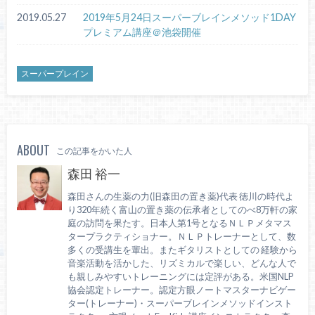
2019.05.27
2019年5月24日スーパーブレインメソッド1DAY
プレミアム講座＠池袋開催
スーパープレイン
ABOUT
この記事をかいた人
森田 裕一
森田さんの生薬の力(旧森田の置き薬)代表 徳川の時代よ
り320年続く富山の置き薬の伝承者としてのべ8万軒の家
庭の訪問を果たす。日本人第1号となるＮＬＰメタマス
タープラクティショナー。ＮＬＰトレーナーとして、数
多くの受講生を輩出。またギタリストとしての 経験から
音楽活動を活かした、リズミカルで楽しい、どんな人で
も親しみやすいトレーニングには定評がある。米国NLP
協会認定トレーナー。認定方眼ノートマスターナビゲー
ター(トレーナー)・スーパーブレインメソッドインスト