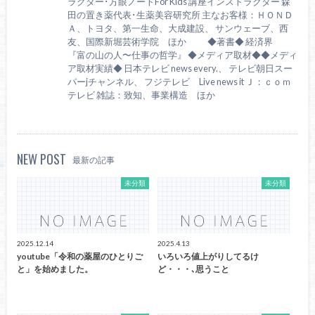
ラクター･方眼ノートFor Kids 講座インストラクター 森
田の置き薬代表･生薬美容研究所 主なお客様：ＨＯＮＤ
Ａ、トヨタ、第一生命、大成建設、 サンウェーブ、西
友、国際新堀芸術学院 ほか ◆著書◆ 経済界
『富の山の人〜仕事の哲学』 ◆メディア取材◆◆メディ
ア取材実績◆ 日本テレビ news every.、 テレビ朝日スー
パーjチャンネル、 フジテレビ Live news it Ｊ：ｃｏｍ
テレビ 雑誌：致知、事業構造 ほか
NEW POST
最新の記事
未分類
未分類
2025.12.14
2025.4.13
youtube「令和の薬屋のひとりご
いろいろ値上がりしてるけ
と」を始めました。
ど・・・､思うこと