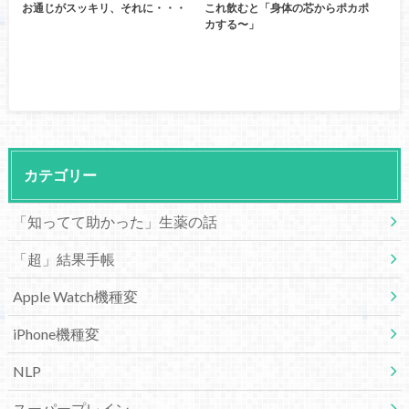
お通じがスッキリ、それに・・・
これ飲むと「身体の芯からポカポ
カする〜」
カテゴリー
「知ってて助かった」生薬の話
「超」結果手帳
Apple Watch機種変
iPhone機種変
NLP
スーパープレイン