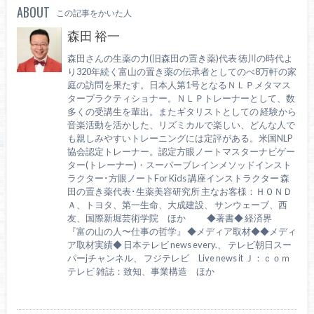
ABOUT
この記事をかいた人
森田 裕一
森田さんの生薬の力(旧森田の置き薬)代表 徳川の時代よ
り320年続く富山の置き薬の伝承者としてのべ8万軒の家
庭の訪問を果たす。日本人第1号となるＮＬＰメタマス
タープラクティショナー。ＮＬＰトレーナーとして、数
多くの受講生を輩出。またギタリストとしての 経験から
音楽活動を活かした、リズミカルで楽しい、どんな人で
も親しみやすいトレーニングには定評がある。米国NLP
協会認定トレーナー。認定方眼ノートマスターナビゲー
ター(トレーナー)・スーパーブレインメソッドインスト
ラクター･方眼ノートFor Kids 講座インストラクター 森
田の置き薬代表･生薬美容研究所 主なお客様：ＨＯＮＤ
Ａ、トヨタ、第一生命、大成建設、 サンウェーブ、西
友、国際新堀芸術学院 ほか ◆著書◆ 経済界
『富の山の人〜仕事の哲学』 ◆メディア取材◆◆メディ
ア取材実績◆ 日本テレビ news every.、 テレビ朝日スー
パーjチャンネル、 フジテレビ Live news it Ｊ：ｃｏｍ
テレビ 雑誌：致知、事業構造 ほか