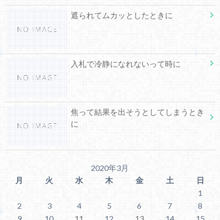
遮られてムカッとしたときに
入札で冷静になれないって時に
焦って結果を出そうとしてしまうとき
に
2020年3月
月
火
水
木
金
土
日
1
2
3
4
5
6
7
8
9
10
11
12
13
14
15