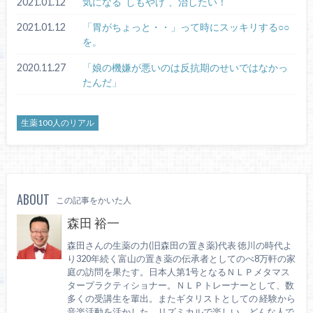
2021.01.12
気になる“しもやけ”、治したい！
2021.01.12
「胃がちょっと・・」って時にスッキリする○○
を。
2020.11.27
「娘の機嫌が悪いのは反抗期のせいではなかっ
たんだ」
生薬100人のリアル
ABOUT
この記事をかいた人
森田 裕一
森田さんの生薬の力(旧森田の置き薬)代表 徳川の時代よ
り320年続く富山の置き薬の伝承者としてのべ8万軒の家
庭の訪問を果たす。日本人第1号となるＮＬＰメタマス
タープラクティショナー。ＮＬＰトレーナーとして、数
多くの受講生を輩出。またギタリストとしての 経験から
音楽活動を活かした、リズミカルで楽しい、どんな人で