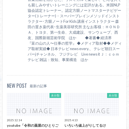
も親しみやすいトレーニングには定評がある。米国NLP
協会認定トレーナー。認定方眼ノートマスターナビゲー
ター(トレーナー)・スーパーブレインメソッドインスト
ラクター･方眼ノートFor Kids 講座インストラクター 森
田の置き薬代表･生薬美容研究所 主なお客様：ＨＯＮＤ
Ａ、トヨタ、第一生命、大成建設、 サンウェーブ、西
友、国際新堀芸術学院 ほか ◆著書◆ 経済界
『富の山の人〜仕事の哲学』 ◆メディア取材◆◆メディ
ア取材実績◆ 日本テレビ news every.、 テレビ朝日スー
パーjチャンネル、 フジテレビ Live news it Ｊ：ｃｏｍ
テレビ 雑誌：致知、事業構造 ほか
NEW POST
最新の記事
未分類
未分類
2025.12.14
2025.4.13
youtube「令和の薬屋のひとりご
いろいろ値上がりしてるけ