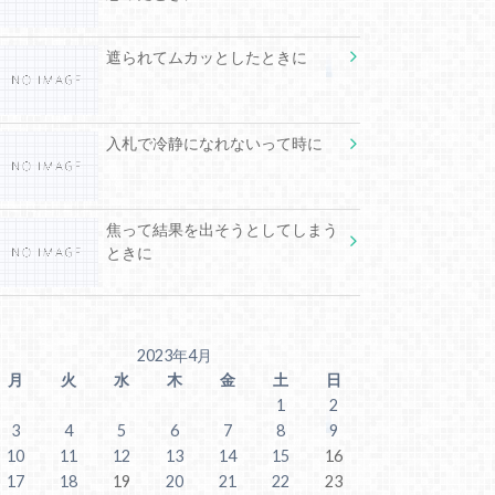
遮られてムカッとしたときに
入札で冷静になれないって時に
焦って結果を出そうとしてしまう
ときに
2023年4月
月
火
水
木
金
土
日
1
2
3
4
5
6
7
8
9
10
11
12
13
14
15
16
17
18
19
20
21
22
23