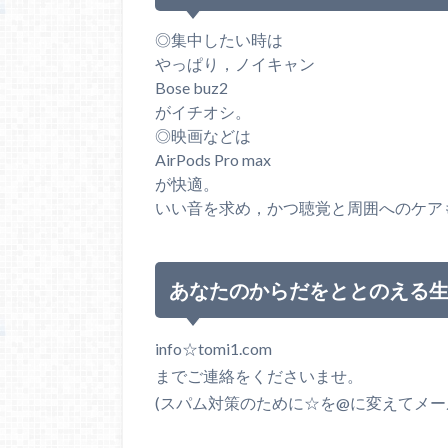
◎集中したい時は
やっぱり，ノイキャン
Bose buz2
がイチオシ。
◎映画などは
AirPods Pro max
が快適。
いい音を求め，かつ聴覚と周囲へのケア
あなたのからだをととのえる
info☆tomi1.com
までご連絡をくださいませ。
(スパム対策のために☆を@に変えてメ