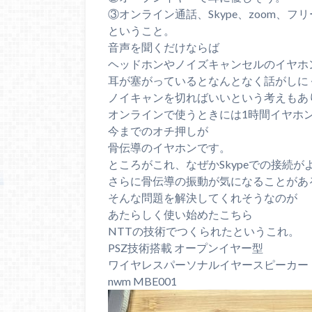
③オンライン通話、Skype、zoom、
ということ。
音声を聞くだけならば
ヘッドホンやノイズキャンセルのイヤホ
耳が塞がっているとなんとなく話がしに
ノイキャンを切ればいいという考えもあ
オンラインで使うときには1時間イヤホ
今までのオチ押しが
骨伝導のイヤホンです。
ところがこれ、なぜかSkypeでの接続が
さらに骨伝導の振動が気になることがあ
そんな問題を解決してくれそうなのが
あたらしく使い始めたこちら
NTTの技術でつくられたというこれ。
PSZ技術搭載 オープンイヤー型
ワイヤレスパーソナルイヤースピーカー
nwm MBE001