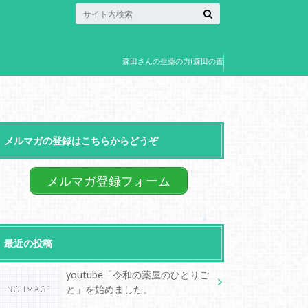
森田さんの生薬の力(森田の置
き薬)
メルマガの登録はこちらからどうぞ
メルマガ登録フォーム
最近の投稿
youtube「令和の薬屋のひとりご
と」を始めました。