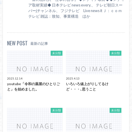
ア取材実績◆ 日本テレビ news every.、 テレビ朝日スー
パーjチャンネル、 フジテレビ Live news it Ｊ：ｃｏｍ
テレビ 雑誌：致知、事業構造 ほか
NEW POST
最新の記事
未分類
未分類
2025.12.14
2025.4.13
youtube「令和の薬屋のひとりご
いろいろ値上がりしてるけ
と」を始めました。
ど・・・､思うこと
未分類
未分類