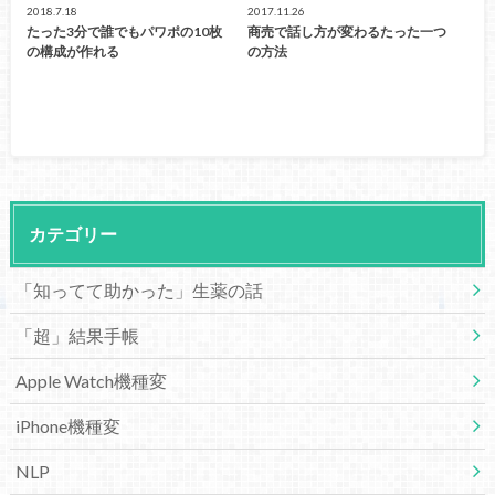
2018.7.18
2017.11.26
たった3分で誰でもパワポの10枚
商売で話し方が変わるたった一つ
の構成が作れる
の方法
カテゴリー
「知ってて助かった」生薬の話
「超」結果手帳
Apple Watch機種変
iPhone機種変
NLP