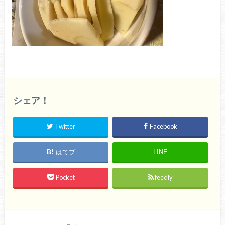
シェア！
Twitter
Facebook
はてブ
LINE
Pocket
feedly