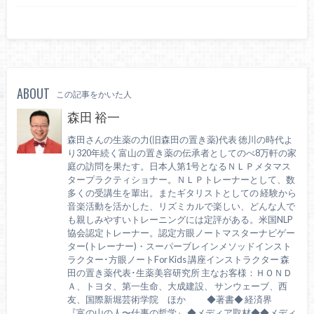
ABOUT
この記事をかいた人
森田 裕一
森田さんの生薬の力(旧森田の置き薬)代表 徳川の時代よ
り320年続く富山の置き薬の伝承者としてのべ8万軒の家
庭の訪問を果たす。日本人第1号となるＮＬＰメタマス
タープラクティショナー。ＮＬＰトレーナーとして、数
多くの受講生を輩出。またギタリストとしての 経験から
音楽活動を活かした、リズミカルで楽しい、どんな人で
も親しみやすいトレーニングには定評がある。米国NLP
協会認定トレーナー。認定方眼ノートマスターナビゲー
ター(トレーナー)・スーパーブレインメソッドインスト
ラクター･方眼ノートFor Kids 講座インストラクター 森
田の置き薬代表･生薬美容研究所 主なお客様：ＨＯＮＤ
Ａ、トヨタ、第一生命、大成建設、 サンウェーブ、西
友、国際新堀芸術学院 ほか ◆著書◆ 経済界
『富の山の人〜仕事の哲学』 ◆メディア取材◆◆メディ