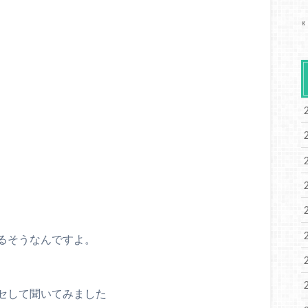
«
るそうなんですよ。
セして聞いてみました