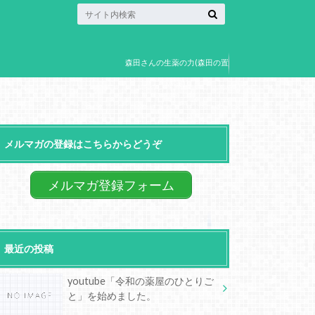
森田さんの生薬の力(森田の置
き薬)
メルマガの登録はこちらからどうぞ
メルマガ登録フォーム
最近の投稿
youtube「令和の薬屋のひとりご
と」を始めました。