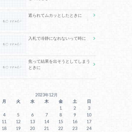
遮られてムカッとしたときに
入札で冷静になれないって時に
焦って結果を出そうとしてしまう
ときに
2023年12月
月
火
水
木
金
土
日
1
2
3
4
5
6
7
8
9
10
11
12
13
14
15
16
17
18
19
20
21
22
23
24