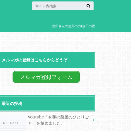
森田さんの生薬の力(森田の置
き薬)
メルマガの登録はこちらからどうぞ
メルマガ登録フォーム
最近の投稿
youtube「令和の薬屋のひとりご
と」を始めました。