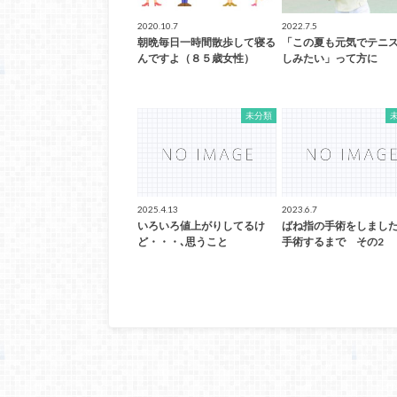
2020.10.7
2022.7.5
朝晩毎日一時間散歩して寝る
「この夏も元気でテニ
んですよ（８５歳女性）
しみたい」って方に
未分類
2025.4.13
2023.6.7
いろいろ値上がりしてるけ
ばね指の手術をしました
ど・・・､思うこと
手術するまで その2