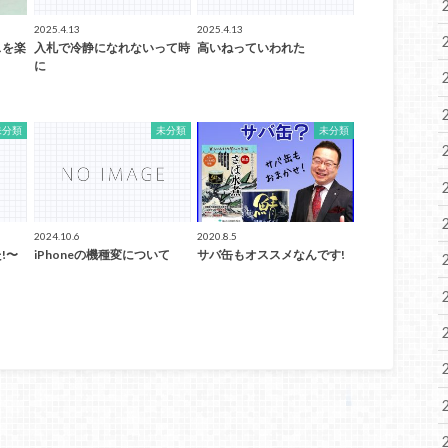
2025.4.13
2025.4.13
スを楽
入札で冷静になれないって時
高いねっていわれた
に
未分類
未分類
未分類
2024.10.6
2020.8.5
!〜
iPhoneの機種変について
サバ缶もオススメなんです!