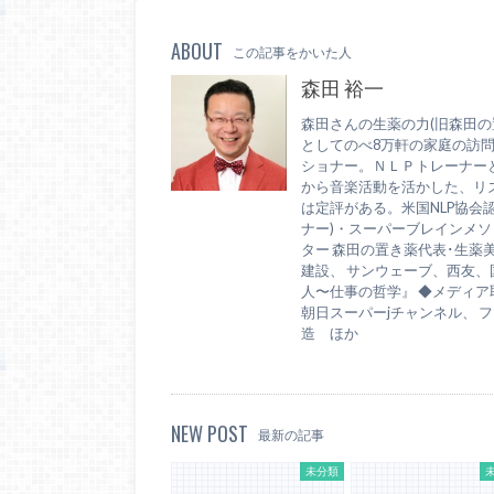
ABOUT
この記事をかいた人
森田 裕一
森田さんの生薬の力(旧森田の
としてのべ8万軒の家庭の訪
ショナー。ＮＬＰトレーナー
から音楽活動を活かした、リ
は定評がある。米国NLP協会
ナー)・スーパーブレインメソッ
ター 森田の置き薬代表･生薬
建設、 サンウェーブ、西友
人〜仕事の哲学』 ◆メディア取材
朝日スーパーjチャンネル、 フジ
造 ほか
NEW POST
最新の記事
未分類