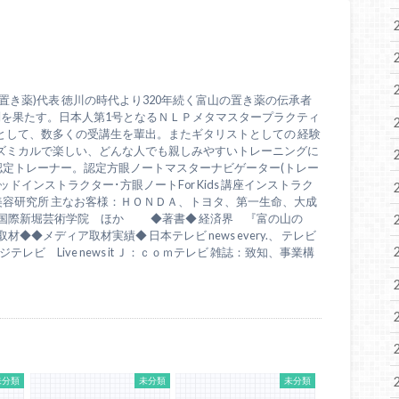
置き薬)代表 徳川の時代より320年続く富山の置き薬の伝承者
問を果たす。日本人第1号となるＮＬＰメタマスタープラクティ
として、数多くの受講生を輩出。またギタリストとしての 経験
ズミカルで楽しい、どんな人でも親しみやすいトレーニングに
認定トレーナー。認定方眼ノートマスターナビゲーター(トレー
ドインストラクター･方眼ノートFor Kids 講座インストラク
美容研究所 主なお客様：ＨＯＮＤＡ、トヨタ、第一生命、大成
、国際新堀芸術学院 ほか ◆著書◆ 経済界 『富の山の
◆◆メディア取材実績◆ 日本テレビ news every.、 テレビ
テレビ Live news it Ｊ：ｃｏｍテレビ 雑誌：致知、事業構
未分類
未分類
未分類