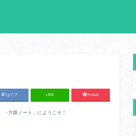
はてブ
Pocket
LINE
Ｐ ･方眼ノート」にようこそ！