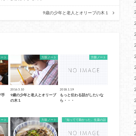
9歳の少年と老人とオリーブの木１
ノート
方眼ノート
方眼ノート
2016.5.10
2018.1.19
が手
9歳の少年と老人とオリーブ
もっと伝わる話がしたいな
の木１
ら・・・
ノート
方眼ノート
「知ってて助かった」生薬の話