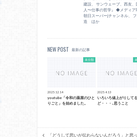
建設、 サンウェーブ、西友
人〜仕事の哲学』 ◆メディア取材
朝日スーパーjチャンネル、 フジ
造 ほか
NEW POST
最新の記事
未分類
2025.12.14
2025.4.13
youtube「令和の薬屋のひと
いろいろ値上がりして
りごと」を始めました。
ど・・・､思うこと
「どうして思いが伝わらないんだろう」と思