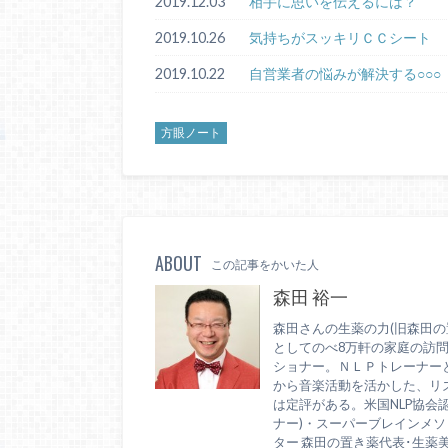
2019.12.03
相手に思いを伝えるには？
2019.10.26
気持ちがスッキリＣＣシート
2019.10.22
自営業者の悩みが解決する○○○
方眼ノート
ABOUT
この記事をかいた人
森田 裕一
森田さんの生薬の力(旧森田の
としてのべ8万軒の家庭の訪
ショナー。ＮＬＰトレーナー
から音楽活動を活かした、リ
は定評がある。米国NLP協会
ナー)・スーパーブレインメソッ
ター 森田の置き薬代表･生薬