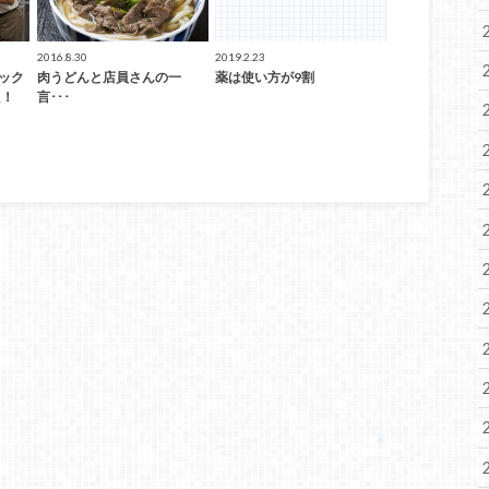
2016.8.30
2019.2.23
シック
肉うどんと店員さんの一
薬は使い方が9割
た！
言･･･