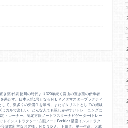
置き薬)代表 徳川の時代より320年続く富山の置き薬の伝承者
問を果たす。日本人第1号となるＮＬＰメタマスタープラクティ
として、数多くの受講生を輩出。またギタリストとしての 経験
ズミカルで楽しい、どんな人でも親しみやすいトレーニングに
認定トレーナー。認定方眼ノートマスターナビゲーター(トレー
ドインストラクター･方眼ノートFor Kids 講座インストラク
美容研究所 主なお客様：ＨＯＮＤＡ、トヨタ、第一生命、大成