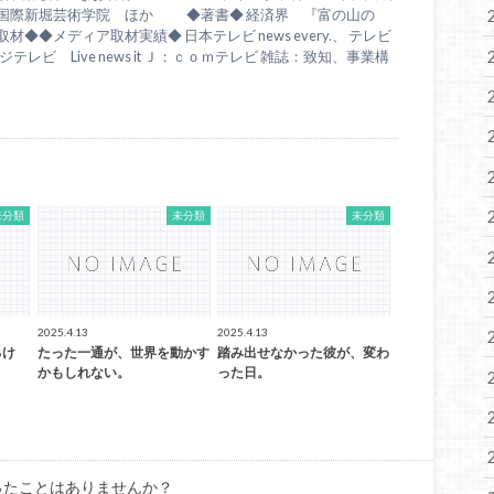
、国際新堀芸術学院 ほか ◆著書◆ 経済界 『富の山の
◆◆メディア取材実績◆ 日本テレビ news every.、 テレビ
テレビ Live news it Ｊ：ｃｏｍテレビ 雑誌：致知、事業構
未分類
未分類
未分類
2025.4.13
2025.4.13
るけ
たった一通が、世界を動かす
踏み出せなかった彼が、変わ
かもしれない。
った日。
ったことはありませんか？