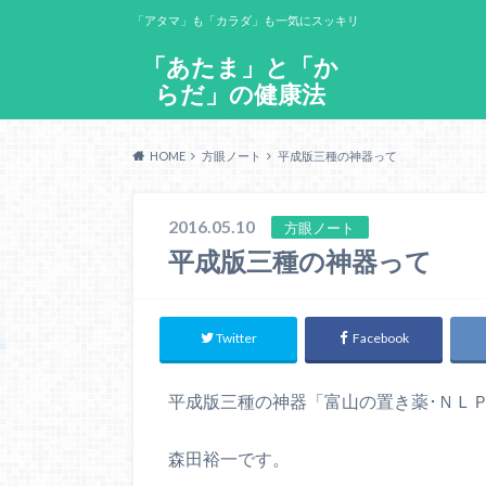
「アタマ」も「カラダ」も一気にスッキリ
「あたま」と「か
らだ」の健康法
HOME
方眼ノート
平成版三種の神器って
2016.05.10
方眼ノート
平成版三種の神器って
Twitter
Facebook
平成版三種の神器「富山の置き薬･ＮＬ
森田裕一です。