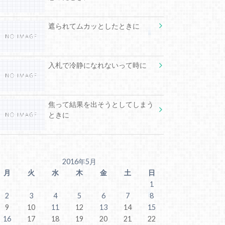
遮られてムカッとしたときに
入札で冷静になれないって時に
焦って結果を出そうとしてしまう
ときに
2016年5月
月
火
水
木
金
土
日
1
2
3
4
5
6
7
8
9
10
11
12
13
14
15
16
17
18
19
20
21
22