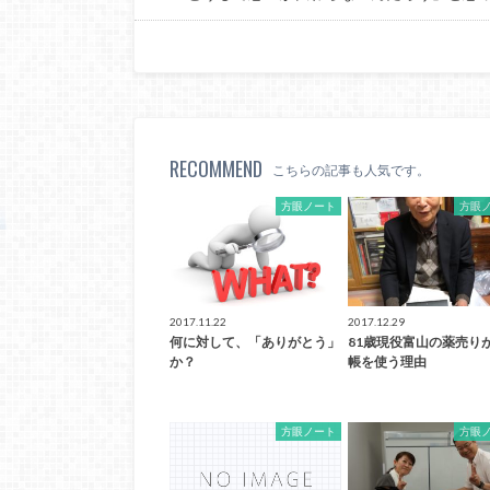
RECOMMEND
こちらの記事も人気です。
方眼ノート
方眼
2017.11.22
2017.12.29
何に対して、「ありがとう」
81歳現役富山の薬売り
か？
帳を使う理由
方眼ノート
方眼