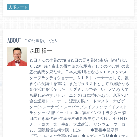
方眼ノート
ABOUT
この記事をかいた人
森田 裕一
森田さんの生薬の力(旧森田の置き薬)代表 徳川の時代よ
り320年続く富山の置き薬の伝承者としてのべ8万軒の家
庭の訪問を果たす。日本人第1号となるＮＬＰメタマス
タープラクティショナー。ＮＬＰトレーナーとして、数
多くの受講生を輩出。またギタリストとしての 経験から
音楽活動を活かした、リズミカルで楽しい、どんな人で
も親しみやすいトレーニングには定評がある。米国NLP
協会認定トレーナー。認定方眼ノートマスターナビゲー
ター(トレーナー)・スーパーブレインメソッドインスト
ラクター･方眼ノートFor Kids 講座インストラクター 森
田の置き薬代表･生薬美容研究所 主なお客様：ＨＯＮＤ
Ａ、トヨタ、第一生命、大成建設、 サンウェーブ、西
友、国際新堀芸術学院 ほか ◆著書◆ 経済界
『富の山の人〜仕事の哲学』 ◆メディア取材◆◆メディ