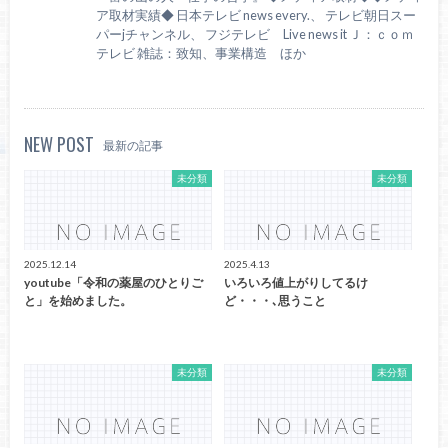
ア取材実績◆ 日本テレビ news every.、 テレビ朝日スー
パーjチャンネル、 フジテレビ Live news it Ｊ：ｃｏｍ
テレビ 雑誌：致知、事業構造 ほか
NEW POST
最新の記事
未分類
未分類
2025.12.14
2025.4.13
youtube「令和の薬屋のひとりご
いろいろ値上がりしてるけ
と」を始めました。
ど・・・､思うこと
未分類
未分類