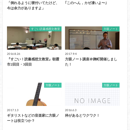
「倒れるように寝付いてたけど、
｢このへん，カゼ凄いよ〜｣
今は余力がありますよ」
すごい読書感想文教室
方眼ノート
2016.8.26
2017.9.4
『すごい！読書感想文教室』朝霞
方眼ノート講座＠麹町開催しまし
市2回目・3回目
た！
方眼ノート
方眼ノート
2017.1.3
2016.6.3
ギタリストなどの音楽家に方眼ノ
枠があるとワクワク！
ートは役立つか？