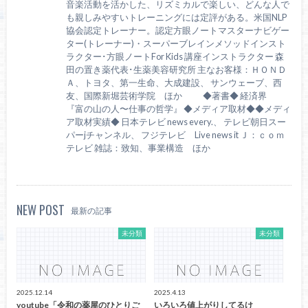
音楽活動を活かした、リズミカルで楽しい、どんな人で
も親しみやすいトレーニングには定評がある。米国NLP
協会認定トレーナー。認定方眼ノートマスターナビゲー
ター(トレーナー)・スーパーブレインメソッドインスト
ラクター･方眼ノートFor Kids 講座インストラクター 森
田の置き薬代表･生薬美容研究所 主なお客様：ＨＯＮＤ
Ａ、トヨタ、第一生命、大成建設、 サンウェーブ、西
友、国際新堀芸術学院 ほか ◆著書◆ 経済界
『富の山の人〜仕事の哲学』 ◆メディア取材◆◆メディ
ア取材実績◆ 日本テレビ news every.、 テレビ朝日スー
パーjチャンネル、 フジテレビ Live news it Ｊ：ｃｏｍ
テレビ 雑誌：致知、事業構造 ほか
NEW POST
最新の記事
未分類
未分類
2025.12.14
2025.4.13
youtube「令和の薬屋のひとりご
いろいろ値上がりしてるけ