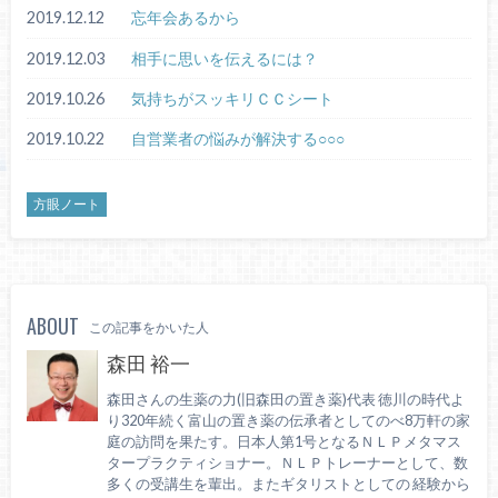
2019.12.12
忘年会あるから
2019.12.03
相手に思いを伝えるには？
2019.10.26
気持ちがスッキリＣＣシート
2019.10.22
自営業者の悩みが解決する○○○
方眼ノート
ABOUT
この記事をかいた人
森田 裕一
森田さんの生薬の力(旧森田の置き薬)代表 徳川の時代よ
り320年続く富山の置き薬の伝承者としてのべ8万軒の家
庭の訪問を果たす。日本人第1号となるＮＬＰメタマス
タープラクティショナー。ＮＬＰトレーナーとして、数
多くの受講生を輩出。またギタリストとしての 経験から