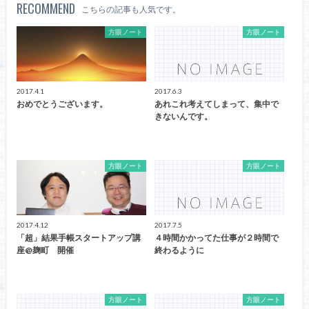
RECOMMEND
こちらの記事も人気です。
方眼ノート
方眼ノート
2017.4.1
2017.6.3
おめでとうございます。
あれこれ考えてしまって、集中で
きないんです。
方眼ノート
方眼ノート
2017.4.12
2017.7.5
「超」結果手帳スタートアップ講
４時間かかってた仕事が２時間で
座@麹町 開催
終わるように
方眼ノート
方眼ノート