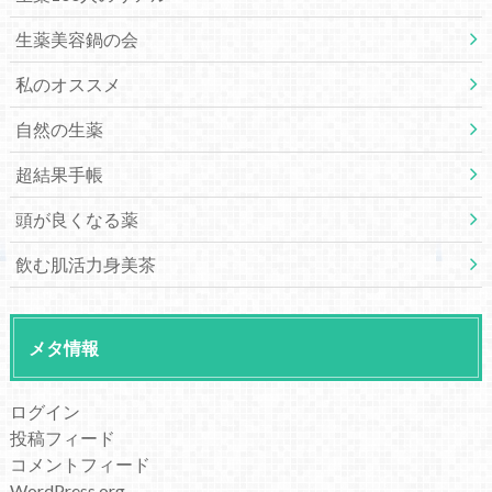
生薬美容鍋の会
私のオススメ
自然の生薬
超結果手帳
頭が良くなる薬
飲む肌活力身美茶
メタ情報
ログイン
投稿フィード
コメントフィード
WordPress.org