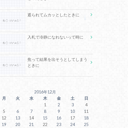
遮られてムカッとしたときに
入札で冷静になれないって時に
焦って結果を出そうとしてしまう
ときに
2016年12月
月
火
水
木
金
土
日
1
2
3
4
5
6
7
8
9
10
11
12
13
14
15
16
17
18
19
20
21
22
23
24
25