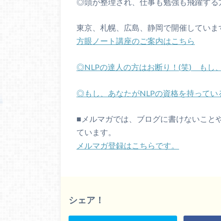
◎頭が整理され、仕事も勉強も飛躍する
東京、札幌、広島、静岡で開催していま
方眼ノート講座のご案内はこちら
◎
NLP
の達人の方はお断り！
(
笑
)
もし、
◎もし、あなたが
NLP
の資格を持ってい
■
メルマガでは、ブログに書けないこと
ています。
メルマガ登録はこちらです。
シェア！