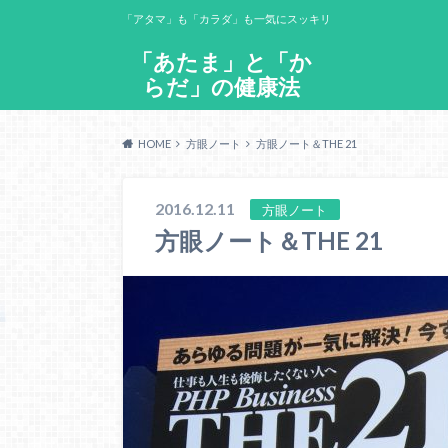
「アタマ」も「カラダ」も一気にスッキリ
「あたま」と「か
らだ」の健康法
HOME
方眼ノート
方眼ノート＆THE 21
2016.12.11
方眼ノート
方眼ノート＆THE 21