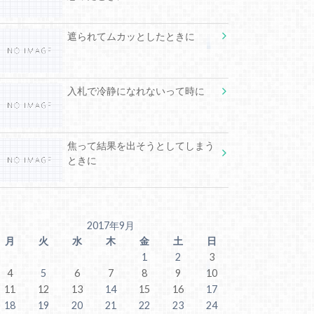
遮られてムカッとしたときに
入札で冷静になれないって時に
焦って結果を出そうとしてしまう
ときに
2017年9月
月
火
水
木
金
土
日
1
2
3
4
5
6
7
8
9
10
11
12
13
14
15
16
17
18
19
20
21
22
23
24