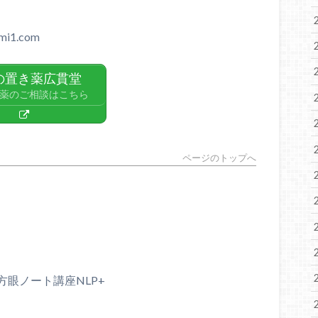
1.com
の置き薬広貫堂
薬のご相談はこちら
ページのトップへ
方眼ノート講座
NLP+