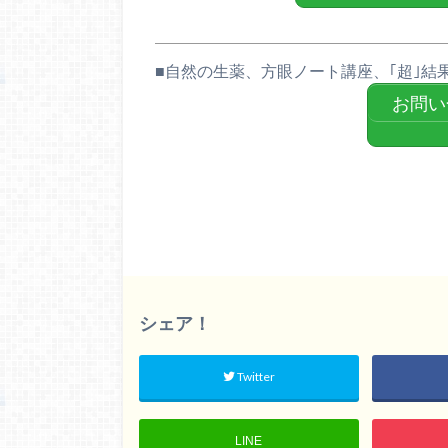
■自然の生薬、方眼ノート講座、｢超｣結
お問い
シェア！
Twitter
LINE