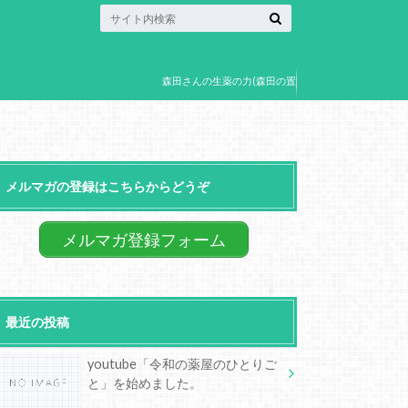
森田さんの生薬の力(森田の置
き薬)
メルマガの登録はこちらからどうぞ
メルマガ登録フォーム
最近の投稿
youtube「令和の薬屋のひとりご
と」を始めました。