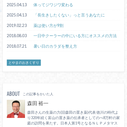
2025.04.13
体ってジワジワ変わる
2025.04.13
「長生きしたくない」っと言うあなたに
2019.02.23
薬は使い方が9割
2018.08.03
一日中クーラーの中にいる方にオススメの方法
2018.07.21
暑い日のカラダを整え方
とやまのおきくすり
ABOUT
この記事をかいた人
森田 裕一
森田さんの生薬の力(旧森田の置き薬)代表 徳川の時代よ
り320年続く富山の置き薬の伝承者としてのべ8万軒の家
庭の訪問を果たす。日本人第1号となるＮＬＰメタマス