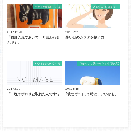
とやまのおきくすり
とやまのおきくすり
2017.12.20
2018.7.21
「強肝入れておいて」と言われる
暑い日のカラダを整え方
んです。
とやまのおきくすり
「知ってて助かった」生薬の話
2017.5.31
2018.5.15
「一晩でポロリと取れたんです!」
｢飲むぞ〜｣って時に、いいかも。