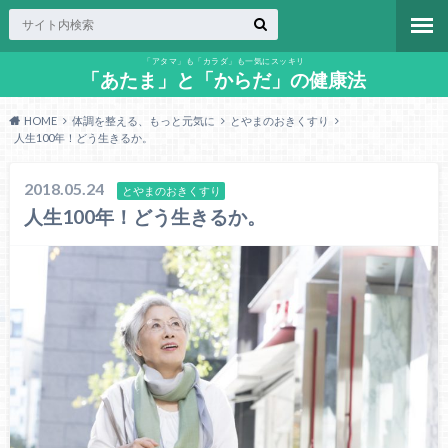
「アタマ」も「カラダ」も一気にスッキリ
「あたま」と「からだ」の健康法
HOME
体調を整える、もっと元気に
とやまのおきくすり
人生100年！どう生きるか。
2018.05.24
とやまのおきくすり
人生100年！どう生きるか。