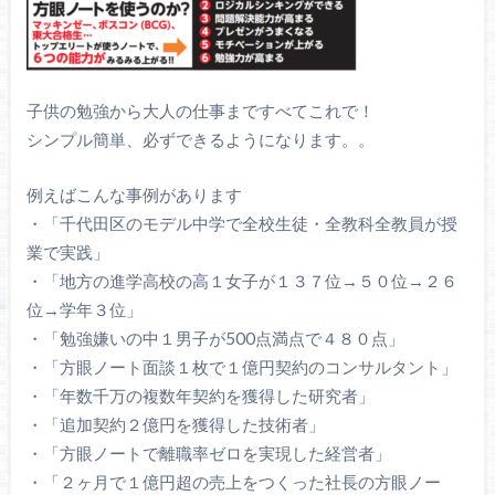
子供の勉強から大人の仕事まですべてこれで！
シンプル簡単、必ずできるようになります。。
例えばこんな事例があります
・「千代田区のモデル中学で全校生徒・全教科全教員が授
業で実践」
・「地方の進学高校の高１女子が１３７位→５０位→２６
位→学年３位」
・「勉強嫌いの中１男子が500点満点で４８０点」
・「方眼ノート面談１枚で１億円契約のコンサルタント」
・「年数千万の複数年契約を獲得した研究者」
・「追加契約２億円を獲得した技術者」
・「方眼ノートで離職率ゼロを実現した経営者」
・「２ヶ月で１億円超の売上をつくった社長の方眼ノー