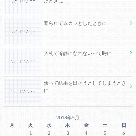
たときに
遮られてムカッとしたときに
入札で冷静になれないって時に
焦って結果を出そうとしてしまうとき
に
2018年5月
月
火
水
木
金
土
日
1
2
3
4
5
6