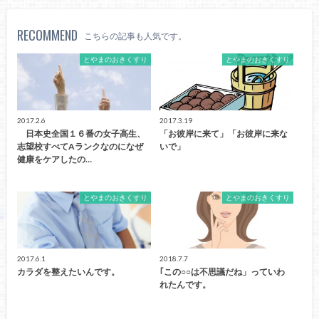
RECOMMEND
こちらの記事も人気です。
とやまのおきくすり
とやまのおきくすり
2017.2.6
2017.3.19
日本史全国１６番の女子高生、
「お彼岸に来て」「お彼岸に来な
志望校すべてAランクなのになぜ
いで」
健康をケアしたの…
とやまのおきくすり
とやまのおきくすり
2017.6.1
2018.7.7
カラダを整えたいんです。
｢この○○は不思議だね」っていわ
れたんです。