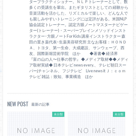
タープラクティショナー。ＮＬＰトレーナーとして、数
多くの受講生を輩出。またギタリストとしての 経験から
音楽活動を活かした、リズミカルで楽しい、どんな人で
も親しみやすいトレーニングには定評がある。米国NLP
協会認定トレーナー。認定方眼ノートマスターナビゲー
ター(トレーナー)・スーパーブレインメソッドインスト
ラクター･方眼ノートFor Kids 講座インストラクター 森
田の置き薬代表･生薬美容研究所 主なお客様：ＨＯＮＤ
Ａ、トヨタ、第一生命、大成建設、 サンウェーブ、西
友、国際新堀芸術学院 ほか ◆著書◆ 経済界
『富の山の人〜仕事の哲学』 ◆メディア取材◆◆メディ
ア取材実績◆ 日本テレビ news every.、 テレビ朝日スー
パーjチャンネル、 フジテレビ Live news it Ｊ：ｃｏｍ
テレビ 雑誌：致知、事業構造 ほか
NEW POST
最新の記事
未分類
未分類