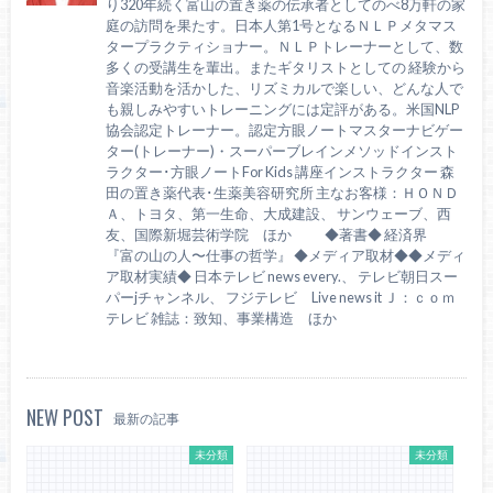
り320年続く富山の置き薬の伝承者としてのべ8万軒の家
庭の訪問を果たす。日本人第1号となるＮＬＰメタマス
タープラクティショナー。ＮＬＰトレーナーとして、数
多くの受講生を輩出。またギタリストとしての 経験から
音楽活動を活かした、リズミカルで楽しい、どんな人で
も親しみやすいトレーニングには定評がある。米国NLP
協会認定トレーナー。認定方眼ノートマスターナビゲー
ター(トレーナー)・スーパーブレインメソッドインスト
ラクター･方眼ノートFor Kids 講座インストラクター 森
田の置き薬代表･生薬美容研究所 主なお客様：ＨＯＮＤ
Ａ、トヨタ、第一生命、大成建設、 サンウェーブ、西
友、国際新堀芸術学院 ほか ◆著書◆ 経済界
『富の山の人〜仕事の哲学』 ◆メディア取材◆◆メディ
ア取材実績◆ 日本テレビ news every.、 テレビ朝日スー
パーjチャンネル、 フジテレビ Live news it Ｊ：ｃｏｍ
テレビ 雑誌：致知、事業構造 ほか
NEW POST
最新の記事
未分類
未分類