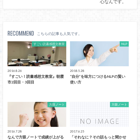
心なんです。
RECOMMEND
こちらの記事も人気です。
すごい読書感想文教室
NLP
2016.8.26
2018.5.28
『すごい！読書感想文教室』朝霞
“自分”を味方につけるNLPの賢い
市2回目・3回目
使い方
方眼ノート
方眼ノート
2016.7.28
2017.6.25
なんで方眼ノートで成績が上がる
「それなに？その話もっと聞かせ