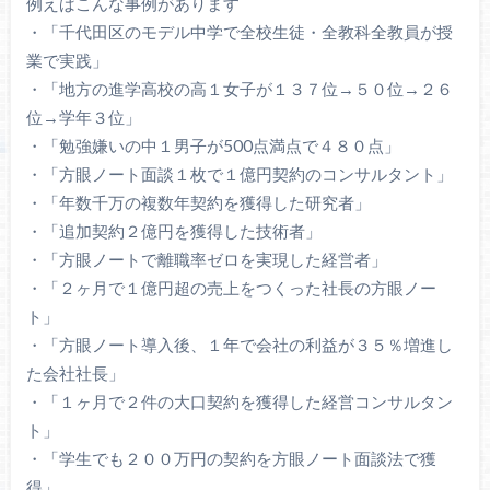
例えばこんな事例があります
・「千代田区のモデル中学で全校生徒・全教科全教員が授
業で実践」
・「地方の進学高校の高１女子が１３７位→５０位→２６
位→学年３位」
・「勉強嫌いの中１男子が500点満点で４８０点」
・「方眼ノート面談１枚で１億円契約のコンサルタント」
・「年数千万の複数年契約を獲得した研究者」
・「追加契約２億円を獲得した技術者」
・「方眼ノートで離職率ゼロを実現した経営者」
・「２ヶ月で１億円超の売上をつくった社長の方眼ノー
ト」
・「方眼ノート導入後、１年で会社の利益が３５％増進し
た会社社長」
・「１ヶ月で２件の大口契約を獲得した経営コンサルタン
ト」
・「学生でも２００万円の契約を方眼ノート面談法で獲
得」