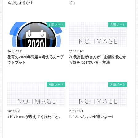
んでしょうか？
て」
方眼ノート
方眼ノート
2016.5.27
2019.1.16
教育の2020年問題＝考える力〜ア
60代男性がIさんが「お酒を飲むか
ウトプット
ら気をつけている」方法
方眼ノート
方眼ノート
2018.3.2
2017.1.31
This is me.が教えてくれたこと。
｢このへん，カゼ凄いよ〜｣