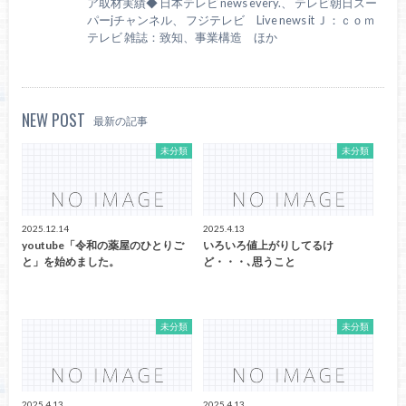
ア取材実績◆ 日本テレビ news every.、 テレビ朝日スー
パーjチャンネル、 フジテレビ Live news it Ｊ：ｃｏｍ
テレビ 雑誌：致知、事業構造 ほか
NEW POST
最新の記事
未分類
未分類
2025.12.14
2025.4.13
youtube「令和の薬屋のひとりご
いろいろ値上がりしてるけ
と」を始めました。
ど・・・､思うこと
未分類
未分類
2025.4.13
2025.4.13