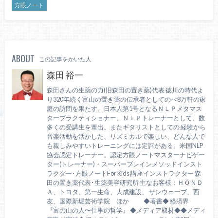
方眼ノート
ABOUT
この記事をかいた人
森田 裕一
森田さんの生薬の力(旧森田の置き薬)代表 徳川の時代よ
り320年続く富山の置き薬の伝承者としてのべ8万軒の家
庭の訪問を果たす。日本人第1号となるＮＬＰメタマス
タープラクティショナー。ＮＬＰトレーナーとして、数
多くの受講生を輩出。またギタリストとしての 経験から
音楽活動を活かした、リズミカルで楽しい、どんな人で
も親しみやすいトレーニングには定評がある。米国NLP
協会認定トレーナー。認定方眼ノートマスターナビゲー
ター(トレーナー)・スーパーブレインメソッドインスト
ラクター･方眼ノートFor Kids 講座インストラクター 森
田の置き薬代表･生薬美容研究所 主なお客様：ＨＯＮＤ
Ａ、トヨタ、第一生命、大成建設、 サンウェーブ、西
友、国際新堀芸術学院 ほか ◆著書◆ 経済界
『富の山の人〜仕事の哲学』 ◆メディア取材◆◆メディ