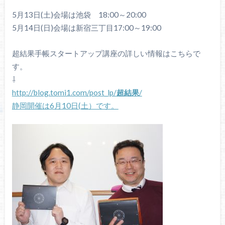
5
月
13
日(土)会場は池袋
18:00
～
20:00
5
月
14
日(日)会場は新宿三丁目
17:00
～
19:00
超結果手帳スタートアップ講座の詳しい情報はこちらで
す。
⇩
http://blog.tomi1.com/post_lp/
超結果
/
静岡開催は
6
月
10
日(土）です。