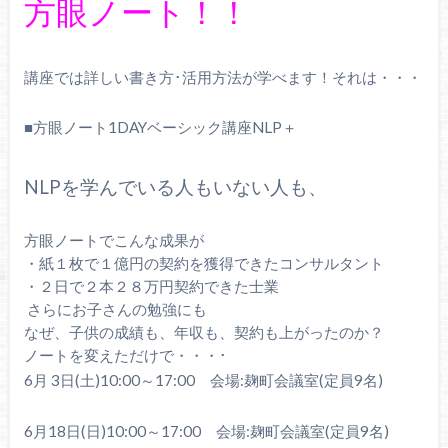
方眼ノート！！
講座では詳しい書き方･活用方法が学べます！それは・・・
■方眼ノート
1DAY
ベーシック講座
NLP
＋
NLPを学んでいる人もいない人も、
方眼ノートでこんな成果が
・紙１枚で１億円の契約を獲得できたコンサルタント
・２日で２本２８万円契約できた士業
さらにお子さんの勉強にも
なぜ、子供の成績も、年収も、契約も上がったのか？
ノートを変えただけで・・・･
6
月
3
日(土)
10:00
～
17:00
会場
:
麹町会議室(定員
9
名)
6月18日(日)
10:00
～
17:00
会場
:
麹町会議室(定員
9
名)