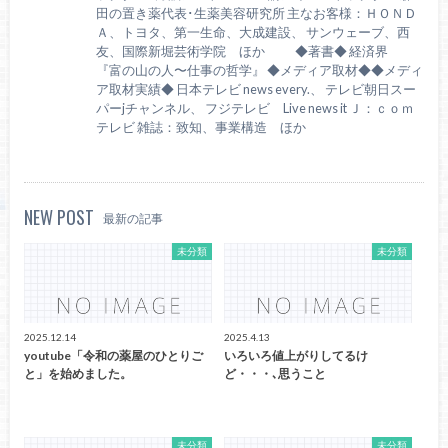
田の置き薬代表･生薬美容研究所 主なお客様：ＨＯＮＤ
Ａ、トヨタ、第一生命、大成建設、 サンウェーブ、西
友、国際新堀芸術学院 ほか ◆著書◆ 経済界
『富の山の人〜仕事の哲学』 ◆メディア取材◆◆メディ
ア取材実績◆ 日本テレビ news every.、 テレビ朝日スー
パーjチャンネル、 フジテレビ Live news it Ｊ：ｃｏｍ
テレビ 雑誌：致知、事業構造 ほか
NEW POST
最新の記事
未分類
未分類
2025.12.14
2025.4.13
youtube「令和の薬屋のひとりご
いろいろ値上がりしてるけ
と」を始めました。
ど・・・､思うこと
未分類
未分類