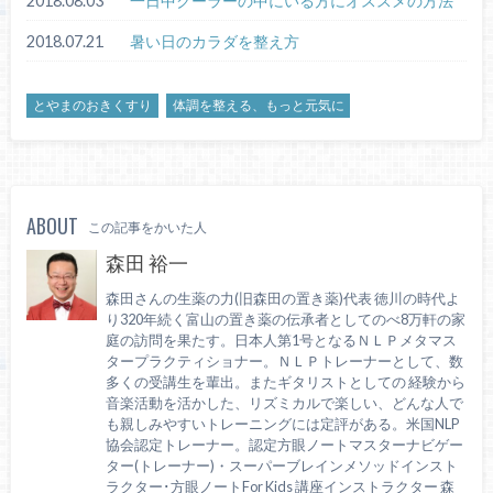
2018.08.03
一日中クーラーの中にいる方にオススメの方法
2018.07.21
暑い日のカラダを整え方
とやまのおきくすり
体調を整える、もっと元気に
ABOUT
この記事をかいた人
森田 裕一
森田さんの生薬の力(旧森田の置き薬)代表 徳川の時代よ
り320年続く富山の置き薬の伝承者としてのべ8万軒の家
庭の訪問を果たす。日本人第1号となるＮＬＰメタマス
タープラクティショナー。ＮＬＰトレーナーとして、数
多くの受講生を輩出。またギタリストとしての 経験から
音楽活動を活かした、リズミカルで楽しい、どんな人で
も親しみやすいトレーニングには定評がある。米国NLP
協会認定トレーナー。認定方眼ノートマスターナビゲー
ター(トレーナー)・スーパーブレインメソッドインスト
ラクター･方眼ノートFor Kids 講座インストラクター 森