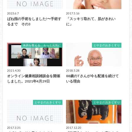
2023.6.7
2017.5.16
ばね指の手術をしました!〜手術す
「スッキリ取れて、肌がきれい
るまで その3
に」
体調を整える、もっと元気に
とやまのおきくすり
2021.4.30
2018.5.28
オンライン健康相談雑談会を開催
88歳のTさんが今も配達を続けて
しました。2021年4月29日
いる理由
とやまのおきくすり
とやまのおきくすり
2017.3.31
2017.12.20