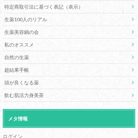
特定商取引法に基づく表記（表示）
生薬100人のリアル
生薬美容鍋の会
私のオススメ
自然の生薬
超結果手帳
頭が良くなる薬
飲む肌活力身美茶
メタ情報
ログイン