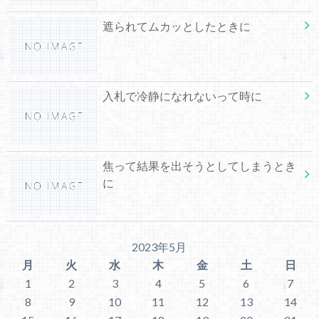
遮られてムカッとしたときに
入札で冷静になれないって時に
焦って結果を出そうとしてしまうとき
に
2023年5月
月
火
水
木
金
土
日
1
2
3
4
5
6
7
8
9
10
11
12
13
14