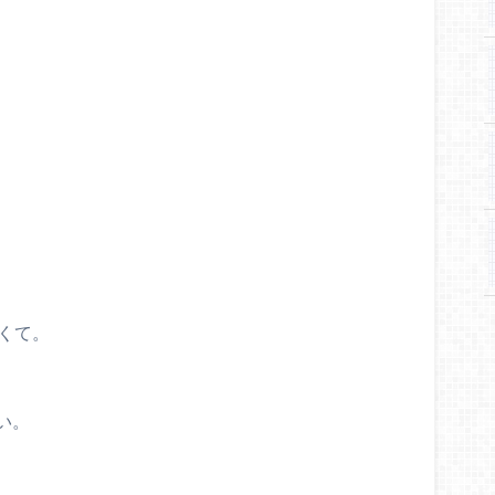
くて。
い。