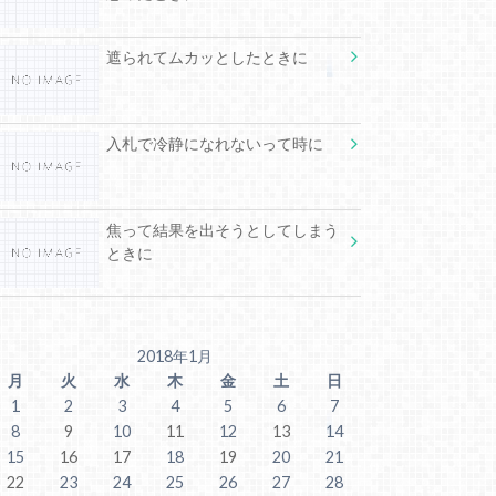
遮られてムカッとしたときに
入札で冷静になれないって時に
焦って結果を出そうとしてしまう
ときに
2018年1月
月
火
水
木
金
土
日
1
2
3
4
5
6
7
8
9
10
11
12
13
14
15
16
17
18
19
20
21
22
23
24
25
26
27
28