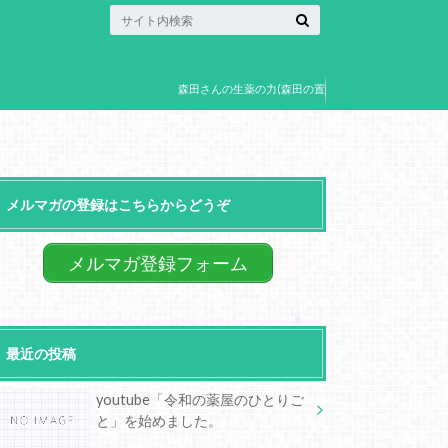
森田さんの生薬の力(森田の置
き薬)
メルマガの登録はこちらからどうぞ
メルマガ登録フォーム
最近の投稿
youtube「令和の薬屋のひとりご
と」を始めました。