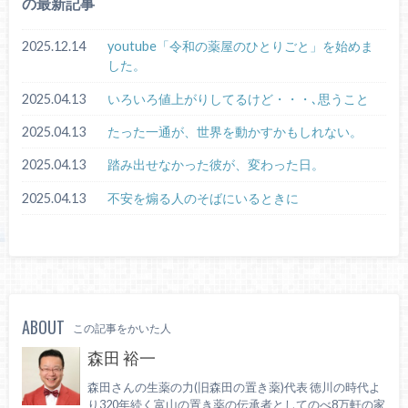
の最新記事
2025.12.14
youtube「令和の薬屋のひとりごと」を始めま
した。
2025.04.13
いろいろ値上がりしてるけど・・・､思うこと
2025.04.13
たった一通が、世界を動かすかもしれない。
2025.04.13
踏み出せなかった彼が、変わった日。
2025.04.13
不安を煽る人のそばにいるときに
ABOUT
この記事をかいた人
森田 裕一
森田さんの生薬の力(旧森田の置き薬)代表 徳川の時代よ
り320年続く富山の置き薬の伝承者としてのべ8万軒の家