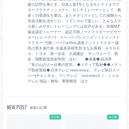
庭の訪問を果たす。日本人第1号となるＮＬＰメタマス
タープラクティショナー。ＮＬＰトレーナーとして、数
多くの受講生を輩出。またギタリストとしての 経験から
音楽活動を活かした、リズミカルで楽しい、どんな人で
も親しみやすいトレーニングには定評がある。米国NLP
協会認定トレーナー。認定方眼ノートマスターナビゲー
ター(トレーナー)・スーパーブレインメソッドインスト
ラクター･方眼ノートFor Kids 講座インストラクター 森
田の置き薬代表･生薬美容研究所 主なお客様：ＨＯＮＤ
Ａ、トヨタ、第一生命、大成建設、 サンウェーブ、西
友、国際新堀芸術学院 ほか ◆著書◆ 経済界
『富の山の人〜仕事の哲学』 ◆メディア取材◆◆メディ
ア取材実績◆ 日本テレビ news every.、 テレビ朝日スー
パーjチャンネル、 フジテレビ Live news it Ｊ：ｃｏｍ
テレビ 雑誌：致知、事業構造 ほか
NEW POST
最新の記事
未分類
未分類