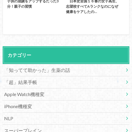
子供の成績をアップするたった3
日本史全国１６番の女子高生、
分！親子の習慣
志望校すべてAランクなのになぜ
健康をケアしたの…
カテゴリー
「知ってて助かった」生薬の話
「超」結果手帳
Apple Watch機種変
iPhone機種変
NLP
スーパープレイン