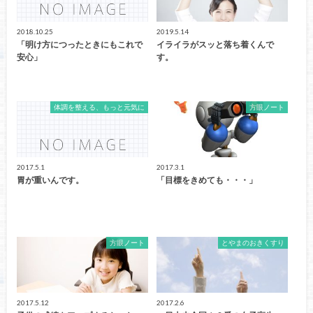
2018.10.25
2019.5.14
「明け方につったときにもこれで
イライラがスッと落ち着くんで
安心」
す。
体調を整える、もっと元気に
方眼ノート
2017.5.1
2017.3.1
胃が重いんです。
「目標をきめても・・・」
方眼ノート
とやまのおきくすり
2017.5.12
2017.2.6