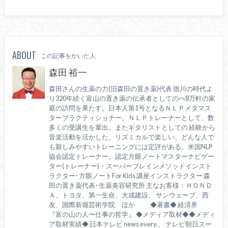
ABOUT
この記事をかいた人
森田 裕一
森田さんの生薬の力(旧森田の置き薬)代表 徳川の時代よ
り320年続く富山の置き薬の伝承者としてのべ8万軒の家
庭の訪問を果たす。日本人第1号となるＮＬＰメタマス
タープラクティショナー。ＮＬＰトレーナーとして、数
多くの受講生を輩出。またギタリストとしての 経験から
音楽活動を活かした、リズミカルで楽しい、どんな人で
も親しみやすいトレーニングには定評がある。米国NLP
協会認定トレーナー。認定方眼ノートマスターナビゲー
ター(トレーナー)・スーパーブレインメソッドインスト
ラクター･方眼ノートFor Kids 講座インストラクター 森
田の置き薬代表･生薬美容研究所 主なお客様：ＨＯＮＤ
Ａ、トヨタ、第一生命、大成建設、 サンウェーブ、西
友、国際新堀芸術学院 ほか ◆著書◆ 経済界
『富の山の人〜仕事の哲学』 ◆メディア取材◆◆メディ
ア取材実績◆ 日本テレビ news every.、 テレビ朝日スー