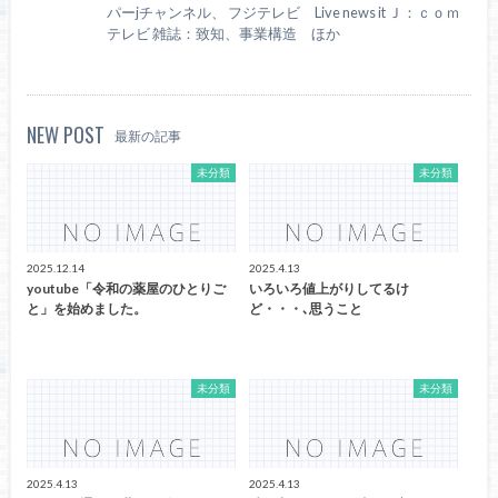
パーjチャンネル、 フジテレビ Live news it Ｊ：ｃｏｍ
テレビ 雑誌：致知、事業構造 ほか
NEW POST
最新の記事
未分類
未分類
2025.12.14
2025.4.13
youtube「令和の薬屋のひとりご
いろいろ値上がりしてるけ
と」を始めました。
ど・・・､思うこと
未分類
未分類
2025.4.13
2025.4.13