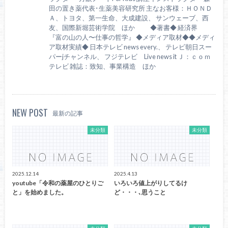
田の置き薬代表･生薬美容研究所 主なお客様：ＨＯＮＤ
Ａ、トヨタ、第一生命、大成建設、 サンウェーブ、西
友、国際新堀芸術学院 ほか ◆著書◆ 経済界
『富の山の人〜仕事の哲学』 ◆メディア取材◆◆メディ
ア取材実績◆ 日本テレビ news every.、 テレビ朝日スー
パーjチャンネル、 フジテレビ Live news it Ｊ：ｃｏｍ
テレビ 雑誌：致知、事業構造 ほか
NEW POST
最新の記事
未分類
未分類
2025.12.14
2025.4.13
youtube「令和の薬屋のひとりご
いろいろ値上がりしてるけ
と」を始めました。
ど・・・､思うこと