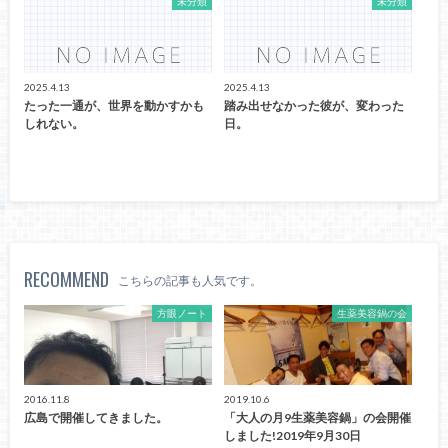
未分類
未分類
2025.4.13
2025.4.13
たった一通が、世界を動かすかも
踏み出せなかった彼が、変わった
しれない。
日。
RECOMMEND
こちらの記事も人気です。
方眼ノート
生薬美容鍋の会
2016.11.8
2019.10.6
広島で開催してきました。
「大人の月9生薬美容鍋」の会開催
しました!2019年9月30日