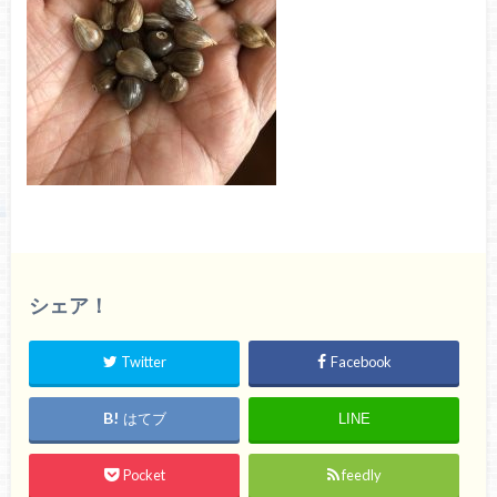
シェア！
Twitter
Facebook
はてブ
LINE
Pocket
feedly