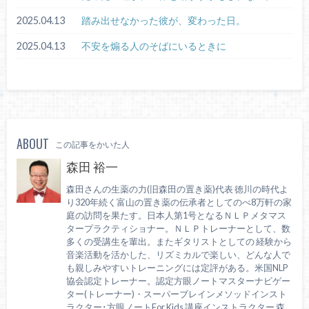
2025.04.13
踏み出せなかった彼が、変わった日。
2025.04.13
不安を煽る人のそばにいるときに
ABOUT
この記事をかいた人
森田 裕一
森田さんの生薬の力(旧森田の置き薬)代表 徳川の時代よ
り320年続く富山の置き薬の伝承者としてのべ8万軒の家
庭の訪問を果たす。日本人第1号となるＮＬＰメタマス
タープラクティショナー。ＮＬＰトレーナーとして、数
多くの受講生を輩出。またギタリストとしての 経験から
音楽活動を活かした、リズミカルで楽しい、どんな人で
も親しみやすいトレーニングには定評がある。米国NLP
協会認定トレーナー。認定方眼ノートマスターナビゲー
ター(トレーナー)・スーパーブレインメソッドインスト
ラクター･方眼ノートFor Kids 講座インストラクター 森