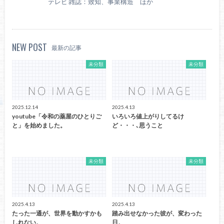
テレビ 雑誌：致知、事業構造 ほか
NEW POST
最新の記事
未分類
未分類
2025.12.14
2025.4.13
youtube「令和の薬屋のひとりご
いろいろ値上がりしてるけ
と」を始めました。
ど・・・､思うこと
未分類
未分類
2025.4.13
2025.4.13
たった一通が、世界を動かすかも
踏み出せなかった彼が、変わった
しれない。
日。