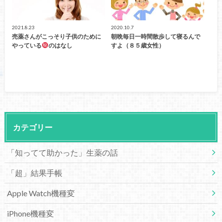
2021.8.23
2020.10.7
売薬さんがこっそり子供のために
朝晩毎日一時間散歩して寝るんで
やっている
のはなし
すよ（８５歳女性）
カテゴリー
「知ってて助かった」生薬の話
「超」結果手帳
Apple Watch機種変
iPhone機種変