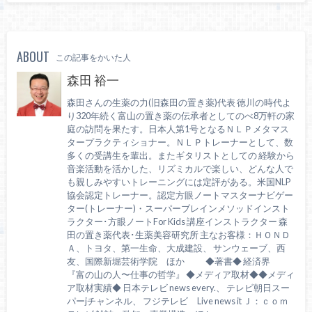
ABOUT
この記事をかいた人
森田 裕一
森田さんの生薬の力(旧森田の置き薬)代表 徳川の時代よ
り320年続く富山の置き薬の伝承者としてのべ8万軒の家
庭の訪問を果たす。日本人第1号となるＮＬＰメタマス
タープラクティショナー。ＮＬＰトレーナーとして、数
多くの受講生を輩出。またギタリストとしての 経験から
音楽活動を活かした、リズミカルで楽しい、どんな人で
も親しみやすいトレーニングには定評がある。米国NLP
協会認定トレーナー。認定方眼ノートマスターナビゲー
ター(トレーナー)・スーパーブレインメソッドインスト
ラクター･方眼ノートFor Kids 講座インストラクター 森
田の置き薬代表･生薬美容研究所 主なお客様：ＨＯＮＤ
Ａ、トヨタ、第一生命、大成建設、 サンウェーブ、西
友、国際新堀芸術学院 ほか ◆著書◆ 経済界
『富の山の人〜仕事の哲学』 ◆メディア取材◆◆メディ
ア取材実績◆ 日本テレビ news every.、 テレビ朝日スー
パーjチャンネル、 フジテレビ Live news it Ｊ：ｃｏｍ