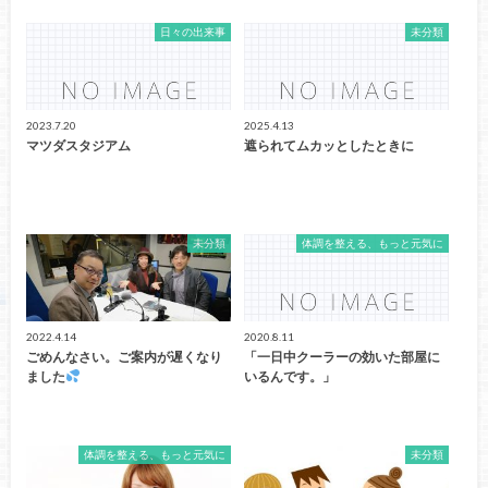
日々の出来事
未分類
2023.7.20
2025.4.13
マツダスタジアム
遮られてムカッとしたときに
未分類
体調を整える、もっと元気に
2022.4.14
2020.8.11
ごめんなさい。ご案内が遅くなり
「一日中クーラーの効いた部屋に
ました
いるんです。」
体調を整える、もっと元気に
未分類