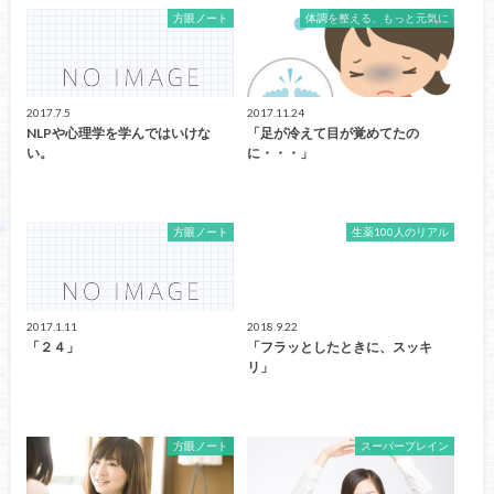
方眼ノート
体調を整える、もっと元気に
2017.7.5
2017.11.24
NLPや心理学を学んではいけな
「足が冷えて目が覚めてたの
い。
に・・・」
方眼ノート
生薬100人のリアル
2017.1.11
2018.9.22
「２４」
「フラッとしたときに、スッキ
リ」
方眼ノート
スーパープレイン