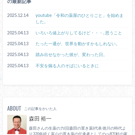
の最新記事
2025.12.14
youtube「令和の薬屋のひとりごと」を始めま
した。
2025.04.13
いろいろ値上がりしてるけど・・・､思うこと
2025.04.13
たった一通が、世界を動かすかもしれない。
2025.04.13
踏み出せなかった彼が、変わった日。
2025.04.13
不安を煽る人のそばにいるときに
ABOUT
この記事をかいた人
森田 裕一
森田さんの生薬の力(旧森田の置き薬)代表 徳川の時代よ
り320年続く富山の置き薬の伝承者としてのべ8万軒の家