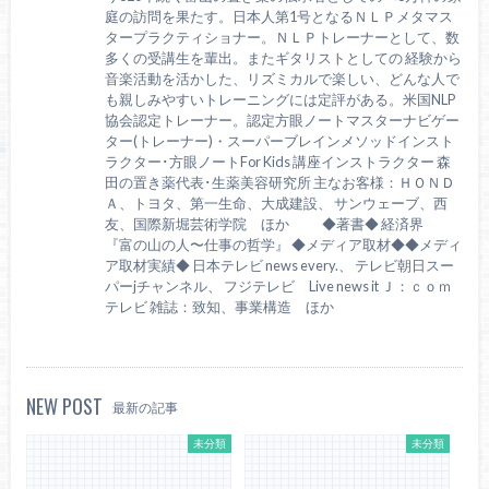
庭の訪問を果たす。日本人第1号となるＮＬＰメタマス
タープラクティショナー。ＮＬＰトレーナーとして、数
多くの受講生を輩出。またギタリストとしての 経験から
音楽活動を活かした、リズミカルで楽しい、どんな人で
も親しみやすいトレーニングには定評がある。米国NLP
協会認定トレーナー。認定方眼ノートマスターナビゲー
ター(トレーナー)・スーパーブレインメソッドインスト
ラクター･方眼ノートFor Kids 講座インストラクター 森
田の置き薬代表･生薬美容研究所 主なお客様：ＨＯＮＤ
Ａ、トヨタ、第一生命、大成建設、 サンウェーブ、西
友、国際新堀芸術学院 ほか ◆著書◆ 経済界
『富の山の人〜仕事の哲学』 ◆メディア取材◆◆メディ
ア取材実績◆ 日本テレビ news every.、 テレビ朝日スー
パーjチャンネル、 フジテレビ Live news it Ｊ：ｃｏｍ
テレビ 雑誌：致知、事業構造 ほか
NEW POST
最新の記事
未分類
未分類