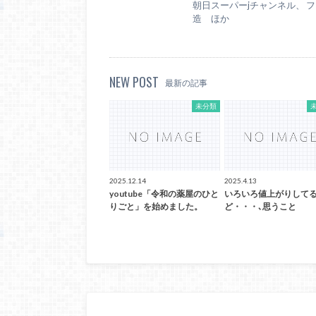
朝日スーパーjチャンネル、 フジ
造 ほか
NEW POST
最新の記事
未分類
2025.12.14
2025.4.13
youtube「令和の薬屋のひと
いろいろ値上がりして
りごと」を始めました。
ど・・・､思うこと