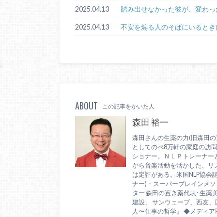
2025.04.13
踏み出せなかった彼が、変わっ
2025.04.13
不安を煽る人のそばにいるとき
ABOUT
この記事をかいた人
森田 裕一
森田さんの生薬の力(旧森田の
としてのべ8万軒の家庭の訪
ショナー。ＮＬＰトレーナー
から音楽活動を活かした、リ
は定評がある。米国NLP協会
ナー)・スーパーブレインメソッ
ター 森田の置き薬代表･生薬
建設、 サンウェーブ、西友
人〜仕事の哲学』 ◆メディア取材