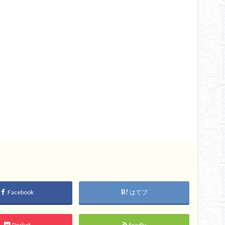
Facebook
はてブ
Pocket
feedly