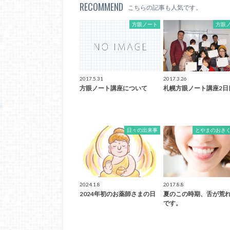
RECOMMEND
こちらの記事も人気です。
方眼ノート
方眼
2017.5.31
2017.3.26
方眼ノート講座について
札幌方眼ノート講座2日
日々の出来事
とやまのおき
2024.1.8
2017.8.8
2024年初のお薬師さまの日
夏のこの時期、舌が荒
です。