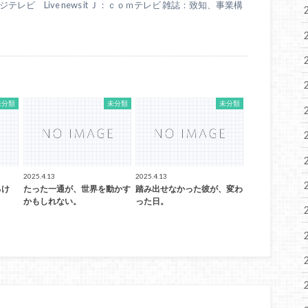
テレビ Live news it Ｊ：ｃｏｍテレビ 雑誌：致知、事業構
未分類
未分類
未分類
2025.4.13
2025.4.13
るけ
たった一通が、世界を動かす
踏み出せなかった彼が、変わ
かもしれない。
った日。