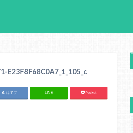
1-E23F8F68C0A7_1_105_c
はてブ
Pocket
LINE