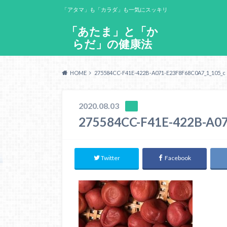
「アタマ」も「カラダ」も一気にスッキリ
「あたま」と「か
らだ」の健康法
HOME
275584CC-F41E-422B-A071-E23F8F68C0A7_1_105_c
2020.08.03
275584CC-F41E-422B-A07
Twitter
Facebook