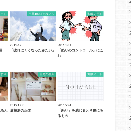
ノート
生薬100人のリアル
方眼ノート
2019.6.2
2016.10.4
目
「疲れにくくなったみたい」
「怒りのコントロール」にこ
れ
くすり
自然の生薬
方眼ノート
2019.1.29
2016.5.24
れるん
葛根湯の正体
「怒り」を感じるとき裏にあ
るもの