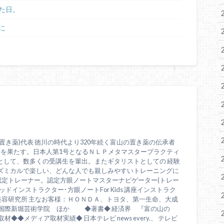
た日。
に
置き薬)代表 徳川の時代より320年続く富山の置き薬の伝承者
問を果たす。日本人第1号となるＮＬＰメタマスタープラクティ
として、数多くの受講生を輩出。またギタリストとしての 経験
ズミカルで楽しい、どんな人でも親しみやすいトレーニングに
認定トレーナー。認定方眼ノートマスターナビゲーター(トレー
ドインストラクター･方眼ノートFor Kids 講座インストラク
美容研究所 主なお客様：ＨＯＮＤＡ、トヨタ、第一生命、大成
、国際新堀芸術学院 ほか ◆著書◆ 経済界 『富の山の
◆◆メディア取材実績◆ 日本テレビ news every.、 テレビ