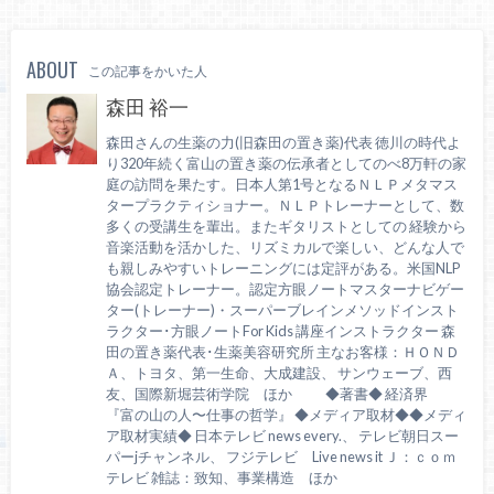
ABOUT
この記事をかいた人
森田 裕一
森田さんの生薬の力(旧森田の置き薬)代表 徳川の時代よ
り320年続く富山の置き薬の伝承者としてのべ8万軒の家
庭の訪問を果たす。日本人第1号となるＮＬＰメタマス
タープラクティショナー。ＮＬＰトレーナーとして、数
多くの受講生を輩出。またギタリストとしての 経験から
音楽活動を活かした、リズミカルで楽しい、どんな人で
も親しみやすいトレーニングには定評がある。米国NLP
協会認定トレーナー。認定方眼ノートマスターナビゲー
ター(トレーナー)・スーパーブレインメソッドインスト
ラクター･方眼ノートFor Kids 講座インストラクター 森
田の置き薬代表･生薬美容研究所 主なお客様：ＨＯＮＤ
Ａ、トヨタ、第一生命、大成建設、 サンウェーブ、西
友、国際新堀芸術学院 ほか ◆著書◆ 経済界
『富の山の人〜仕事の哲学』 ◆メディア取材◆◆メディ
ア取材実績◆ 日本テレビ news every.、 テレビ朝日スー
パーjチャンネル、 フジテレビ Live news it Ｊ：ｃｏｍ
テレビ 雑誌：致知、事業構造 ほか