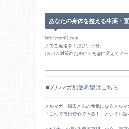
あなたの身体を整える生薬・
info☆tomi1.com
までご連絡をくださいませ。
(スパム対策のために☆を@に変えてメ
■メルマガ配信希望はこちら
メルマガ「森田さんの元気になるメルマ
「これで毎日安心できる！」というお話
また｢大人の月9生薬美容鍋」の会、講座