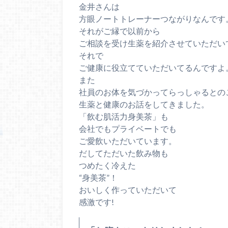
金井さんは
方眼ノートトレーナーつながりなんです
それがご縁で以前から
ご相談を受け生薬を紹介させていただい
それで
ご健康に役立てていただいてるんですよ
また
社員のお体を気づかってらっしゃるとの
生薬と健康のお話をしてきました。
「飲む肌活力身美茶」も
会社でもプライベートでも
ご愛飲いただいています。
だしてただいた飲み物も
つめたく冷えた
“身美茶”！
おいしく作っていただいて
感激です!