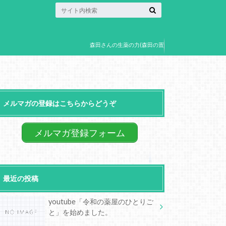
森田さんの生薬の力(森田の置
き薬)
メルマガの登録はこちらからどうぞ
メルマガ登録フォーム
最近の投稿
youtube「令和の薬屋のひとりご
と」を始めました。