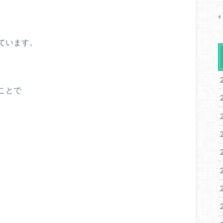
«
。
ています。
。
ことで